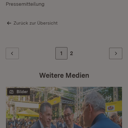
Pressemitteilung
Zurück zur Übersicht
Zur Seite
1
Zur letzten Seite
2
Zurück
Weiter
Weitere Medien
Bilder