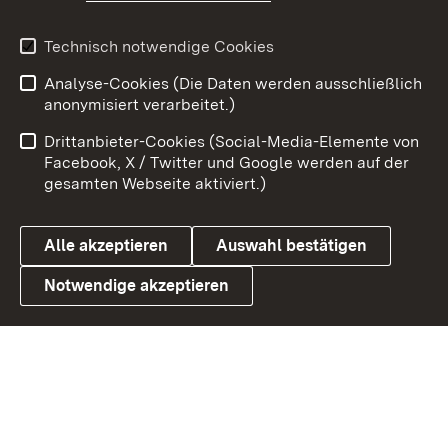
Youtube
Technisch notwendige Cookies
Analyse-Cookies (Die Daten werden ausschließlich
Zum 
anonymisiert verarbeitet.)
Impressum
Kontakt
Drittanbieter-Cookies (Social-Media-Elemente von
Benutzungshinweise
Barrierefreiheit
Facebook, X / Twitter und Google werden auf der
gesamten Webseite aktiviert.)
Datenschutz
Cookies
Alle akzeptieren
Auswahl bestätigen
Notwendige akzeptieren
Link zum Landesportal