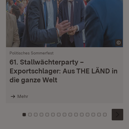
Politisches Sommerfest
61. Stallwächterparty –
Exportschlager: Aus THE LÄND in
die ganze Welt
Mehr
Zu Kachel: 0
Zu Kachel: 1
Zu Kachel: 2
Zu Kachel: 3
Zu Kachel: 4
Zu Kachel: 5
Zu Kachel: 6
Zu Kachel: 7
Zu Kachel: 8
Zu Kachel: 9
Zu Kachel: 10
Zu Kachel: 11
Zu Kachel: 12
Zu Kachel: 1
Zu Kachel