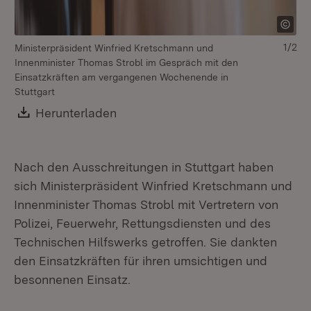
1/2
Ministerpräsident Winfried Kretschmann und
Mi
Innenminister Thomas Strobl im Gespräch mit den
In
Einsatzkräften am vergangenen Wochenende in
Ei
Stuttgart
St
Download:
Herunterladen
(Öffnet in neuem Fenster)
Nach den Ausschreitungen in Stuttgart haben
sich Ministerpräsident Winfried Kretschmann und
Innenminister Thomas Strobl mit Vertretern von
Polizei, Feuerwehr, Rettungsdiensten und des
Technischen Hilfswerks getroffen. Sie dankten
den Einsatzkräften für ihren umsichtigen und
besonnenen Einsatz.