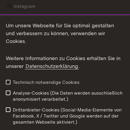
Instagram
LinkedIn
Um unsere Webseite für Sie optimal gestalten
Mastodon
und verbessern zu können, verwenden wir
Cookies.
Messenger
Social Wall
Weitere Informationen zu Cookies erhalten Sie in
unserer
Datenschutzerklärung
.
X / Twitter
Youtube
Technisch notwendige Cookies
Analyse-Cookies (Die Daten werden ausschließlich
Zum 
anonymisiert verarbeitet.)
Impressum
Kontakt
Drittanbieter-Cookies (Social-Media-Elemente von
Benutzungshinweise
Barrierefreiheit
Facebook, X / Twitter und Google werden auf der
gesamten Webseite aktiviert.)
Datenschutz
Cookies