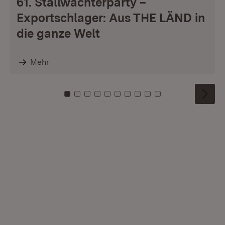
61. Stallwächterparty –
Exportschlager: Aus THE LÄND in
die ganze Welt
Mehr
Zu Kachel: 0
Zu Kachel: 1
Zu Kachel: 2
Zu Kachel: 3
Zu Kachel: 4
Zu Kachel: 5
Zu Kachel: 6
Zu Kachel: 7
Zu Kachel: 8
Zu Kachel: 9