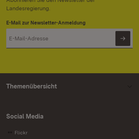
Landesregierung.
E-Mail zur Newsletter-Anmeldung
News
Themenübersicht
Social Media
Flickr