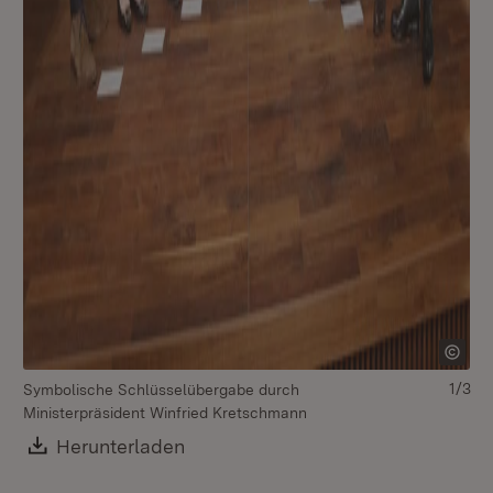
1/3
Symbolische Schlüsselübergabe durch
Mi
Ministerpräsident Winfried Kretschmann
An
Download:
Herunterladen
(Öffnet in neuem Fenster)