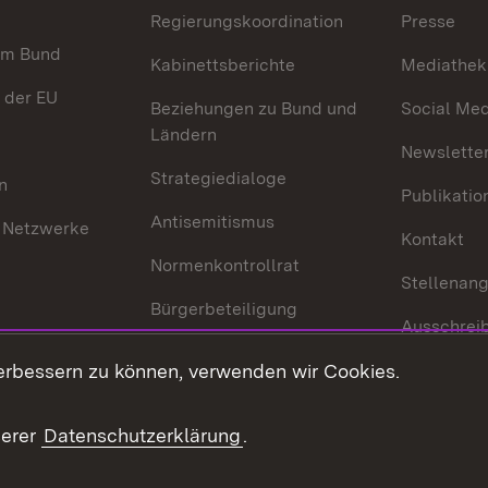
Regierungskoordination
Presse
im Bund
Kabinettsberichte
Mediathek
 der EU
Beziehungen zu Bund und
Social Med
Ländern
Newsletter
Strategiedialoge
n
Publikatio
Antisemitismus
 Netzwerke
Kontakt
Normenkontrollrat
Stellenan
Bürgerbeteiligung
Ausschrei
Medienpolitik
Europapool
erbessern zu können, verwenden wir Cookies.
Gesetze u
Innovationslabor
mberg in der
serer
Datenschutzerklärung
.
Protokoll und
Konsulatswesen
zusammenarbeit