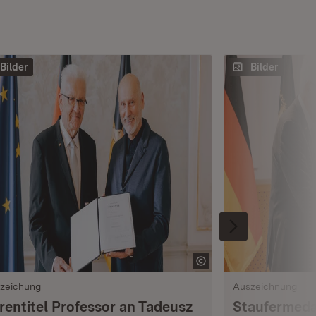
Bilder
Bilder
zeichung
Auszeichnung
rentitel Professor an Tadeusz
Staufermedai