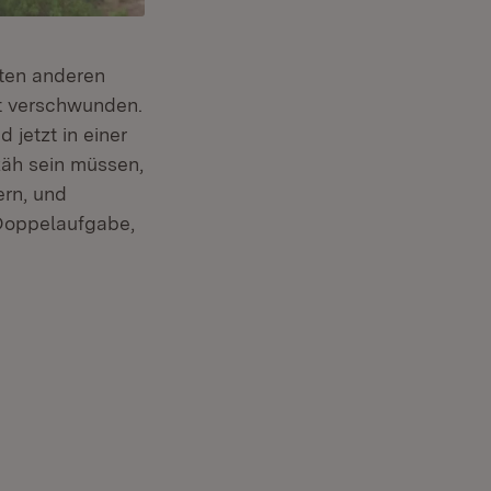
sten anderen
ht verschwunden.
 jetzt in einer
zäh sein müssen,
ern, und
e Doppelaufgabe,