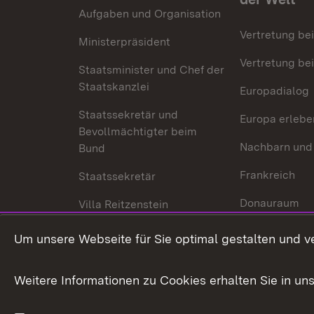
Aufgaben und Organisation
Vertretung be
Ministerpräsident
Vertretung bei
Staatsminister und Chef der
Staatskanzlei
Europadialog
Staatssekretär und
Europa erlebe
Bevollmächtigter beim
Nachbarn und
Bund
Frankreich
Staatssekretär
Donauraum
Villa Reitzenstein
Dynamischer 
Kontakt und Anfahrt
Um unsere Webseite für Sie optimal gestalten und v
Baden-Württe
Welt
Weitere Informationen zu Cookies erhalten Sie in un
Entwicklungs