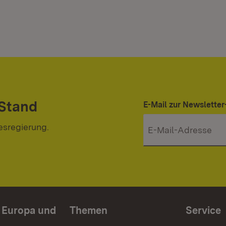
 Stand
E-Mail zur Newslett
esregierung.
n Europa und
Themen
Service