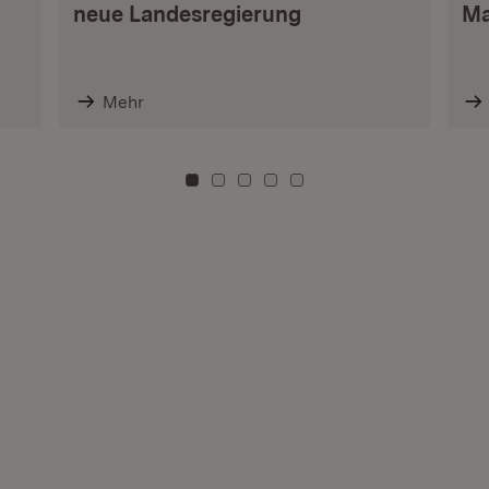
neue Landesregierung
Ma
Mehr
Zu Kachel: 0
Zu Kachel: 3
Zu Kachel: 6
Zu Kachel: 9
Zu Kachel: 12