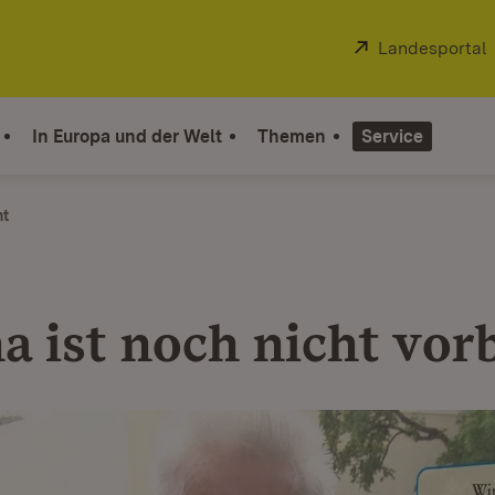
Extern:
Landesportal
In Europa und der Welt
Themen
Service
ht
a ist noch nicht vor