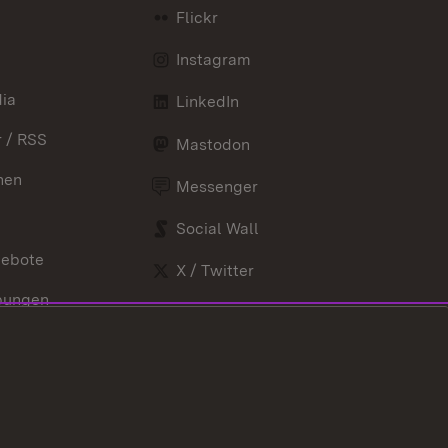
Flickr
Instagram
ia
LinkedIn
 / RSS
Mastodon
nen
Messenger
Social Wall
gebote
X / Twitter
bungen
Youtube
nd Verordnungen