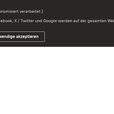
Orden und Ehrenzeichen
nymisiert verarbeitet.)
ebook, X / Twitter und Google werden auf der gesamten Webs
Impressum
Kontakt
Benutzungshinwe
wendige akzeptieren