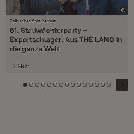
Politisches Sommerfest
61. Stallwächterparty –
Exportschlager: Aus THE LÄND in
die ganze Welt
Mehr
Zu Kachel: 0
Zu Kachel: 1
Zu Kachel: 2
Zu Kachel: 3
Zu Kachel: 4
Zu Kachel: 5
Zu Kachel: 6
Zu Kachel: 7
Zu Kachel: 8
Zu Kachel: 9
Zu Kachel: 10
Zu Kachel: 11
Zu Kachel: 12
Zu Kachel: 1
Zu Kachel