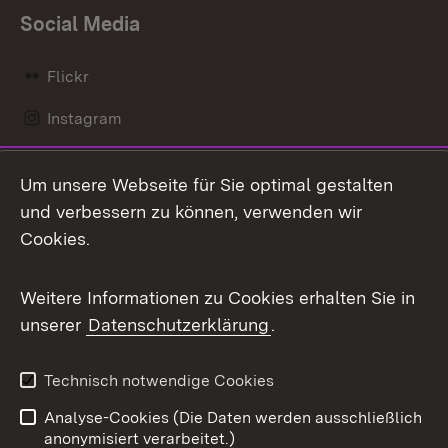
Social Media
Flickr
Instagram
LinkedIn
Um unsere Webseite für Sie optimal gestalten
Mastodon
und verbessern zu können, verwenden wir
Cookies.
Messenger
Social Wall
Weitere Informationen zu Cookies erhalten Sie in
unserer
Datenschutzerklärung
.
X / Twitter
Youtube
Technisch notwendige Cookies
Analyse-Cookies (Die Daten werden ausschließlich
Zum 
anonymisiert verarbeitet.)