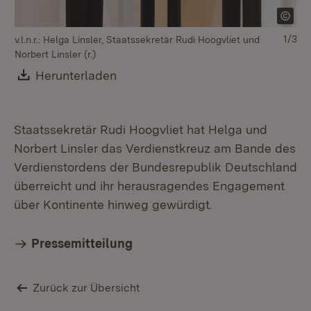
1/3
v.l.n.r.: Helga Linsler, Staatssekretär Rudi Hoogvliet und
Sta
Norbert Linsler (r.)
Download:
Herunterladen
(Öffnet in neuem Fenster)
Staatssekretär Rudi Hoogvliet hat Helga und
Norbert Linsler das Verdienstkreuz am Bande des
Verdienstordens der Bundesrepublik Deutschland
überreicht und ihr herausragendes Engagement
über Kontinente hinweg gewürdigt.
Pressemitteilung
Zurück zur Übersicht