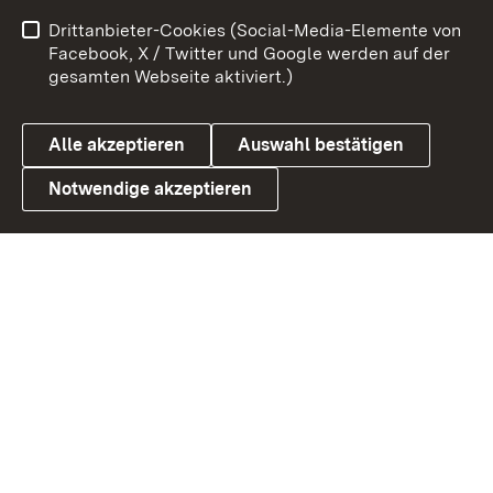
Impressum
Kontakt
Drittanbieter-Cookies (Social-Media-Elemente von
Benutzungshinweise
Barrierefreiheit
Facebook, X / Twitter und Google werden auf der
gesamten Webseite aktiviert.)
Datenschutz
Cookies
Alle akzeptieren
Auswahl bestätigen
Notwendige akzeptieren
Link zum Landesportal