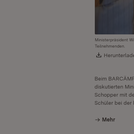
Ministerpräsident W
Teilnehmenden.
Download:
Herunterlad
Beim BARCÄMP „E
diskutierten Mi
Schopper mit de
Schüler bei der 
Mehr