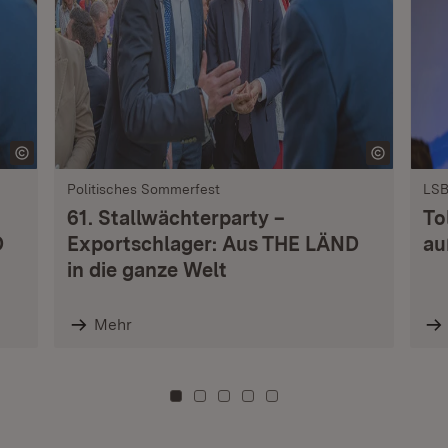
Politisches Sommerfest
LSB
61. Stallwächterparty –
To
D
Exportschlager: Aus THE LÄND
au
in die ganze Welt
Mehr
Zu Kachel: 0
Zu Kachel: 3
Zu Kachel: 6
Zu Kachel: 9
Zu Kachel: 12