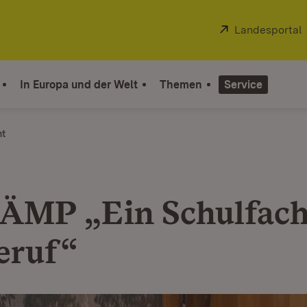
Extern:
Landesportal
In Europa und der Welt
Themen
Service
ht
MP „Ein Schulfach
eruf“