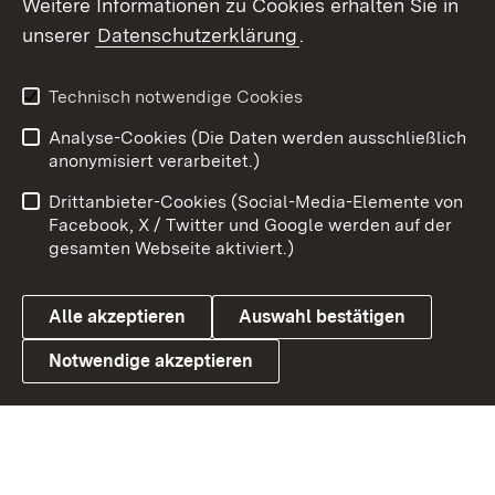
Weitere Informationen zu Cookies erhalten Sie in
unserer
Datenschutzerklärung
.
X / Twitter
Youtube
Technisch notwendige Cookies
Analyse-Cookies (Die Daten werden ausschließlich
Zum 
anonymisiert verarbeitet.)
Impressum
Kontakt
Drittanbieter-Cookies (Social-Media-Elemente von
Benutzungshinweise
Barrierefreiheit
Facebook, X / Twitter und Google werden auf der
gesamten Webseite aktiviert.)
Datenschutz
Cookies
Alle akzeptieren
Auswahl bestätigen
Notwendige akzeptieren
Link zum Landesportal