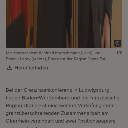
1/9
Ministerpräsident Winfried Kretschmann (links) und
Franck Leroy (rechts), Präsident der Region Grand Est
Download:
Herunterladen
(Öffnet in neuem Fenster)
Bei der Grenzraumkonferenz in Ludwigsburg
haben Baden-Württemberg und die französische
Region Grand Est eine weitere Vertiefung ihren
grenzüberschreitenden Zusammenarbeit am
Oberrhein vereinbart und zwei Positionspapiere