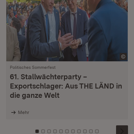
Politisches Sommerfest
61. Stallwächterparty –
Exportschlager: Aus THE LÄND in
die ganze Welt
Mehr
Zu Kachel: 0
Zu Kachel: 1
Zu Kachel: 2
Zu Kachel: 3
Zu Kachel: 4
Zu Kachel: 5
Zu Kachel: 6
Zu Kachel: 7
Zu Kachel: 8
Zu Kachel: 9
Zu Kachel: 10