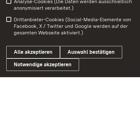
Analyse-Cookies (Die Daten werden ausschließlich
Zum 
anonymisiert verarbeitet.)
Impressum
Kontakt
Drittanbieter-Cookies (Social-Media-Elemente von
Benutzungshinweise
Barrierefreiheit
Facebook, X / Twitter und Google werden auf der
gesamten Webseite aktiviert.)
Datenschutz
Cookies
Alle akzeptieren
Auswahl bestätigen
Notwendige akzeptieren
Link zum Landesportal