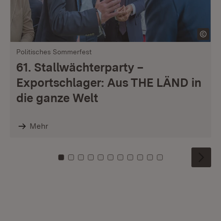
Politisches Sommerfest
61. Stallwächterparty –
Exportschlager: Aus THE LÄND in
die ganze Welt
Mehr
Zu Kachel: 0
Zu Kachel: 1
Zu Kachel: 2
Zu Kachel: 3
Zu Kachel: 4
Zu Kachel: 5
Zu Kachel: 6
Zu Kachel: 7
Zu Kachel: 8
Zu Kachel: 9
Zu Kachel: 10