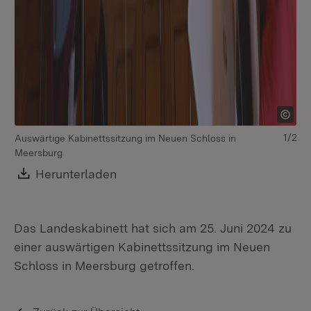
Gr
1/2
Auswärtige Kabinettssitzung im Neuen Schloss in
Me
Meersburg
Download:
Herunterladen
(Öffnet in neuem Fenster)
Das Landeskabinett hat sich am 25. Juni 2024 zu
einer auswärtigen Kabinettssitzung im Neuen
Schloss in Meersburg getroffen.