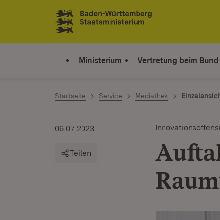
Zum Inhalt springen
Link zur Startseite
Ministerium
Vertretung beim Bund
Startseite
Service
Mediathek
Einzelansic
Innovationsoffens
06.07.2023
Aufta
Teilen
Raumf