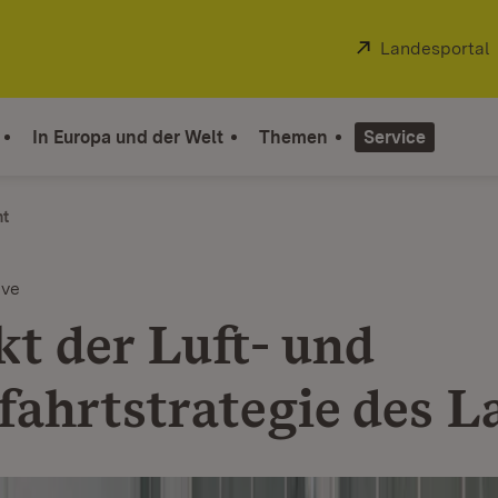
Extern:
Landesportal
In Europa und der Welt
Themen
Service
ht
ive
kt der Luft- und
ahrtstrategie des L