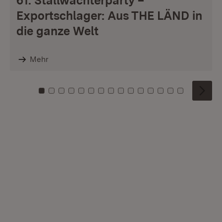
61. Stallwächterparty –
Exportschlager: Aus THE LÄND in
die ganze Welt
Mehr
Zu Kachel: 0
Zu Kachel: 1
Zu Kachel: 2
Zu Kachel: 3
Zu Kachel: 4
Zu Kachel: 5
Zu Kachel: 6
Zu Kachel: 7
Zu Kachel: 8
Zu Kachel: 9
Zu Kachel: 10
Zu Kachel: 11
Zu Kachel: 12
Zu Kachel: 1
Zu Kachel