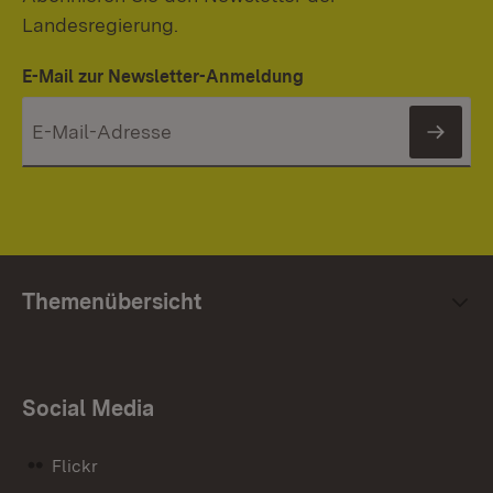
Landesregierung.
E-Mail zur Newsletter-Anmeldung
News
Themenübersicht
Social Media
Flickr