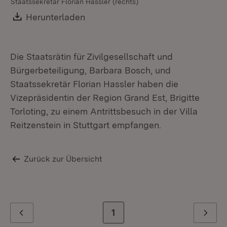
Staatssekretär Florian Hassler (rechts)
Download:
Herunterladen
(Öffnet in neuem Fenster)
Die Staatsrätin für Zivilgesellschaft und
Bürgerbeteiligung, Barbara Bosch, und
Staatssekretär Florian Hassler haben die
Vizepräsidentin der Region Grand Est, Brigitte
Torloting, zu einem Antrittsbesuch in der Villa
Reitzenstein in Stuttgart empfangen.
Zurück zur Übersicht
Zur letzten Seite
1
Zurück
Weiter