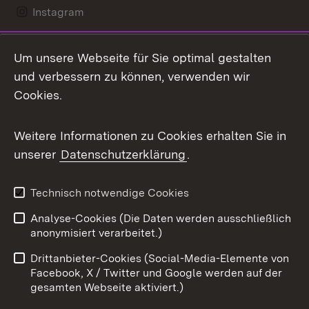
Instagram
LinkedIn
Um unsere Webseite für Sie optimal gestalten
Mastodon
und verbessern zu können, verwenden wir
Cookies.
Messenger
Social Wall
Weitere Informationen zu Cookies erhalten Sie in
unserer
Datenschutzerklärung
.
X / Twitter
Youtube
Technisch notwendige Cookies
Analyse-Cookies (Die Daten werden ausschließlich
Zum 
anonymisiert verarbeitet.)
Impressum
Kontakt
Drittanbieter-Cookies (Social-Media-Elemente von
Benutzungshinweise
Barrierefreiheit
Facebook, X / Twitter und Google werden auf der
gesamten Webseite aktiviert.)
Datenschutz
Cookies