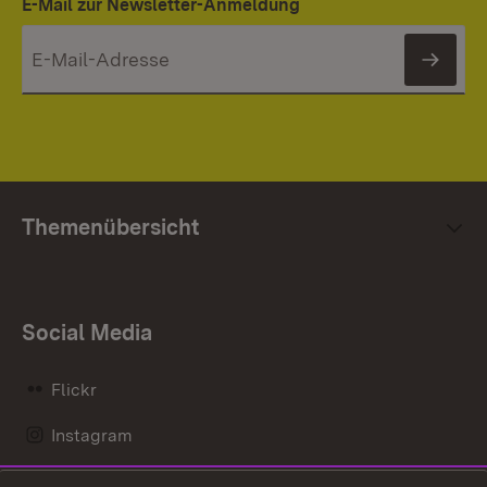
E-Mail zur Newsletter-Anmeldung
News
Themenübersicht
Social Media
Flickr
Instagram
LinkedIn