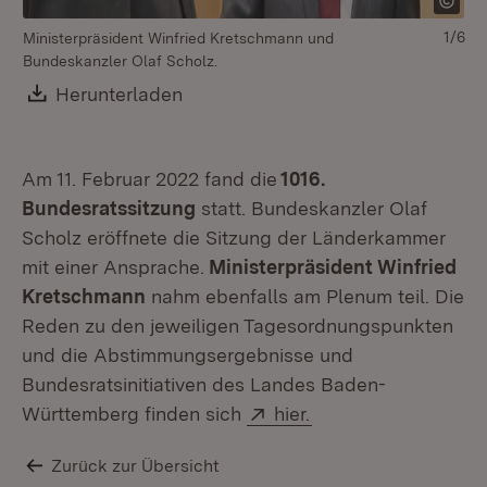
1/6
Ministerpräsident Winfried Kretschmann und
In
Bundeskanzler Olaf Scholz.
Str
Download:
Herunterladen
(Öffnet in neuem Fenster)
Am 11. Februar 2022 fand die
1016.
Bundesratssitzung
statt. Bundeskanzler Olaf
Scholz eröffnete die Sitzung der Länderkammer
mit einer Ansprache.
Ministerpräsident Winfried
Kretschmann
nahm ebenfalls am Plenum teil. Die
Reden zu den jeweiligen Tagesordnungspunkten
und die Abstimmungsergebnisse und
Bundesratsinitiativen des Landes Baden-
Extern:
(Öffnet in neuem Fe
Württemberg finden sich
hier.
Zurück zur Übersicht