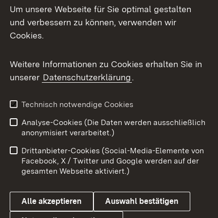
Um unsere Webseite für Sie optimal gestalten
Mastodon
und verbessern zu können, verwenden wir
Cookies.
Messenger
Social Wall
Weitere Informationen zu Cookies erhalten Sie in
unserer
Datenschutzerklärung
.
X / Twitter
Youtube
Technisch notwendige Cookies
Analyse-Cookies (Die Daten werden ausschließlich
Zum 
anonymisiert verarbeitet.)
Impressum
Kontakt
Drittanbieter-Cookies (Social-Media-Elemente von
Benutzungshinweise
Barrierefreiheit
Facebook, X / Twitter und Google werden auf der
gesamten Webseite aktiviert.)
Datenschutz
Cookies
Alle akzeptieren
Auswahl bestätigen