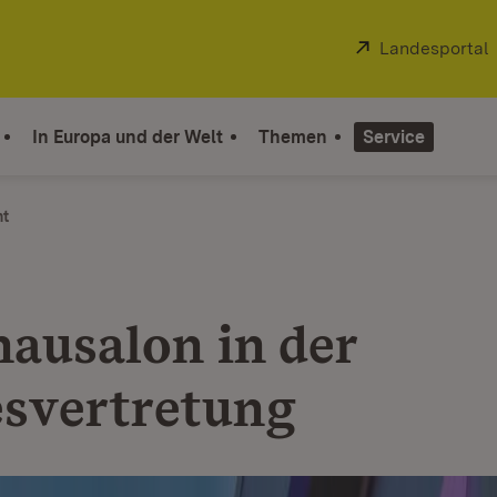
Extern:
Landesportal
In Europa und der Welt
Themen
Service
ht
nausalon in der
svertretung