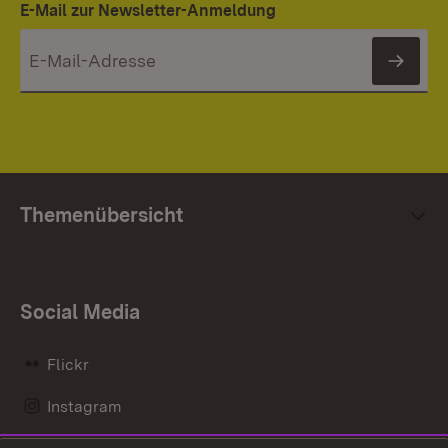
E-Mail zur Newsletter-Anmeldung
News
Themenübersicht
Social Media
Flickr
Instagram