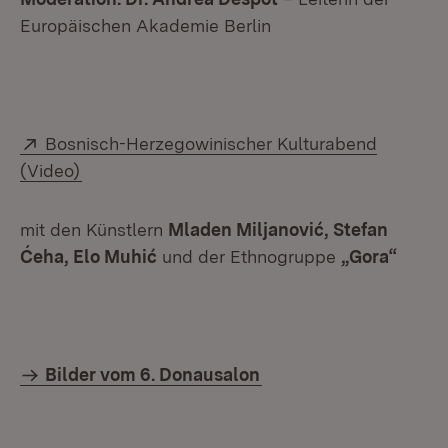
Europäischen Akademie Berlin
Extern:
Bosnisch-Herzegowinischer Kulturabend
(Video)
mit den Künstlern
Mladen Miljanović, Stefan
Ćeha, Elo Muhić
und der Ethnogruppe
„Gora“
Bilder vom 6. Donausalon