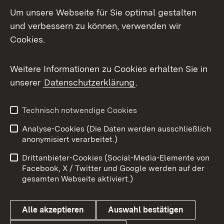
LinkedIn
Um unsere Webseite für Sie optimal gestalten
Mastodon
und verbessern zu können, verwenden wir
Cookies.
Messenger
Social Wall
Weitere Informationen zu Cookies erhalten Sie in
unserer
Datenschutzerklärung
.
X / Twitter
Youtube
Technisch notwendige Cookies
Analyse-Cookies (Die Daten werden ausschließlich
Zum 
anonymisiert verarbeitet.)
Impressum
Kontakt
Drittanbieter-Cookies (Social-Media-Elemente von
Benutzungshinweise
Barrierefreiheit
Facebook, X / Twitter und Google werden auf der
gesamten Webseite aktiviert.)
Datenschutz
Cookies
Alle akzeptieren
Auswahl bestätigen