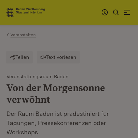
Zum Inhalt springen
Link zur Startseite
Veranstalten
Veranstaltungsraum Baden
Teilen
Text vorlesen
Von der Morgensonne verwö
Veranstaltungsraum Baden
:
Ve
Von der Morgensonne
D
verwöhnt
De
T
Der Raum Baden ist prädestiniert für
W
Tagungen, Pressekonferenzen oder
Workshops.