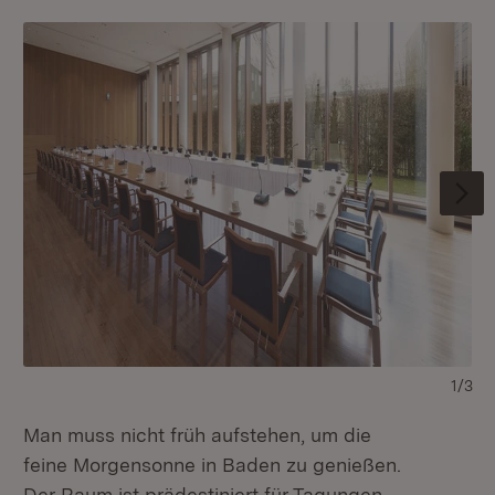
1/3
Fl
Man muss nicht früh aufstehen, um die
Br
feine Morgensonne in Baden zu genießen.
Lä
Der Raum ist prädestiniert für Tagungen,