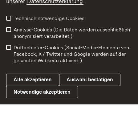
unserer
Datenschutzerklärung
.
X / Twitter
Youtube
Technisch notwendige Cookies
Analyse-Cookies (Die Daten werden ausschließlich
Zum 
anonymisiert verarbeitet.)
Impressum
Kontakt
Drittanbieter-Cookies (Social-Media-Elemente von
Benutzungshinweise
Barrierefreiheit
Facebook, X / Twitter und Google werden auf der
gesamten Webseite aktiviert.)
Datenschutz
Cookies
Alle akzeptieren
Auswahl bestätigen
Notwendige akzeptieren
Link zum Landesportal