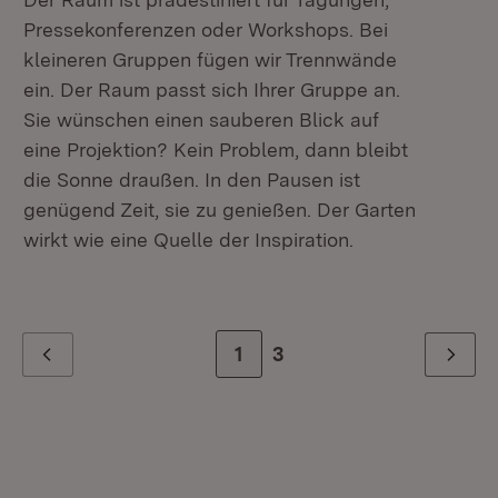
Pressekonferenzen oder Workshops. Bei
Hö
kleineren Gruppen fügen wir Trennwände
Ta
ein. Der Raum passt sich Ihrer Gruppe an.
Sie wünschen einen sauberen Blick auf
Ka
eine Projektion? Kein Problem, dann bleibt
die Sonne draußen. In den Pausen ist
St
genügend Zeit, sie zu genießen. Der Garten
Re
wirkt wie eine Quelle der Inspiration.
Ru
U-
Zur Seite
1
Zur letzten Seite
3
Zurück
Weiter
Ta
Ze
Bl
Ze