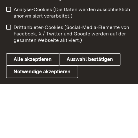
Analyse-Cookies (Die Daten werden ausschließlich
Zum 
anonymisiert verarbeitet.)
Impressum
Kontakt
Drittanbieter-Cookies (Social-Media-Elemente von
Benutzungshinweise
Barrierefreiheit
Facebook, X / Twitter und Google werden auf der
gesamten Webseite aktiviert.)
Datenschutz
Cookies
Alle akzeptieren
Auswahl bestätigen
Notwendige akzeptieren
Link zum Landesportal