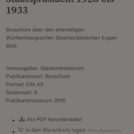
1933
Broschüre über den ehemaligen
Württembergischen Staatspräsidenten Eugen
Bolz.
Herausgeber: Staatsministerium
Publikationsart: Broschüre
Format: DIN A5
Seitenzahl: 8
Publikationsdatum: 2016
Download:
Als PDF herunterladen
(Öffnet in neuem Fen
In den Warenkorb legen
Bitte akzeptieren