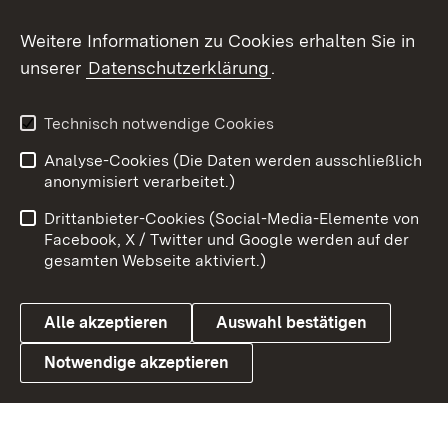
Social Wall
Weitere Informationen zu Cookies erhalten Sie in
unserer
Datenschutzerklärung
.
X / Twitter
Youtube
Technisch notwendige Cookies
Analyse-Cookies (Die Daten werden ausschließlich
Zum 
anonymisiert verarbeitet.)
Impressum
Kontakt
Drittanbieter-Cookies (Social-Media-Elemente von
Benutzungshinweise
Barrierefreiheit
Facebook, X / Twitter und Google werden auf der
gesamten Webseite aktiviert.)
Datenschutz
Cookies
Alle akzeptieren
Auswahl bestätigen
Notwendige akzeptieren
Link zum Landesportal