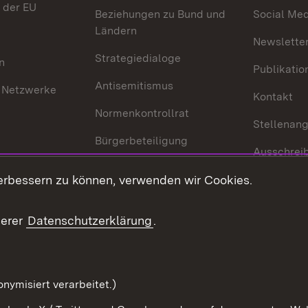
 der EU
Beziehungen zu Bund und
Social Med
Ländern
Newsletter
Strategiedialoge
n
Publikatio
Antisemitismus
 Netzwerke
Kontakt
Normenkontrollrat
Stellenan
Bürgerbeteiligung
Ausschrei
Medienpolitik
Europapool
erbessern zu können, verwenden wir Cookies.
Gesetze u
Innovationslabor
mberg in der
serer
Datenschutzerklärung
.
Protokoll und
Konsulatswesen
zusammenarbeit
Orden und Ehrenzeichen
nymisiert verarbeitet.)