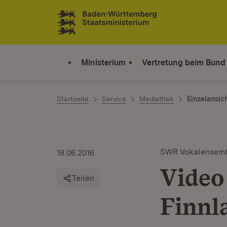
Zum Inhalt springen
Link zur Startseite
Ministerium
Vertretung beim Bund
Startseite
Service
Mediathek
Einzelansic
SWR Vokalensem
18.06.2016
Video
Teilen
Finnl