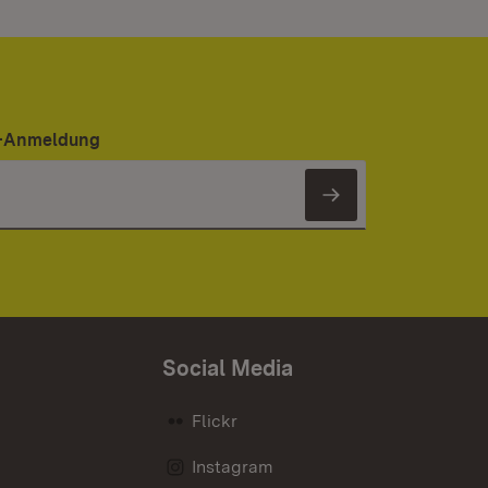
er-Anmeldung
Newsletter 
Social Media
Flickr
Instagram