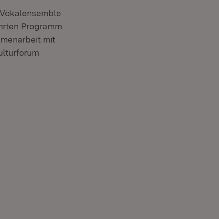
R Vokalensemble
ührten Programm
mmenarbeit mit
ulturforum