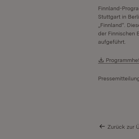
Finnland-Progr
Stuttgart in Be
„Finnland“. Die
der Finnischen B
aufgeführt.
Download:
Programmhef
Pressemitteilun
Zurück zur 