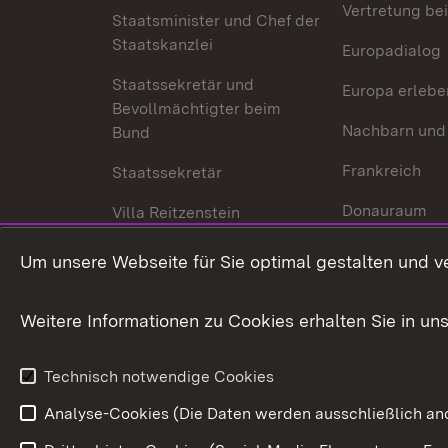
Vertretung bei
Staatsminister und Chef der
Staatskanzlei
Europadialog
Staatssekretär und
Europa erlebe
Bevollmächtigter beim
Nachbarn und
Bund
Frankreich
Staatssekretär
Donauraum
Villa Reitzenstein
Dynamischer 
Kontakt und Anfahrt
Um unsere Webseite für Sie optimal gestalten und v
Baden-Württe
Welt
Weitere Informationen zu Cookies erhalten Sie in un
Entwicklungs
Technisch notwendige Cookies
Analyse-Cookies (Die Daten werden ausschließlich ano