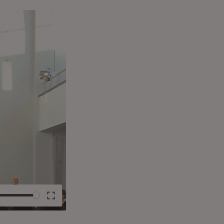
e
Enter
fullscreen