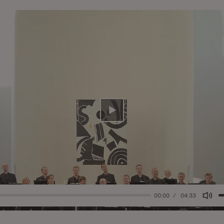
Abspielen
00:00
04:33
Mut