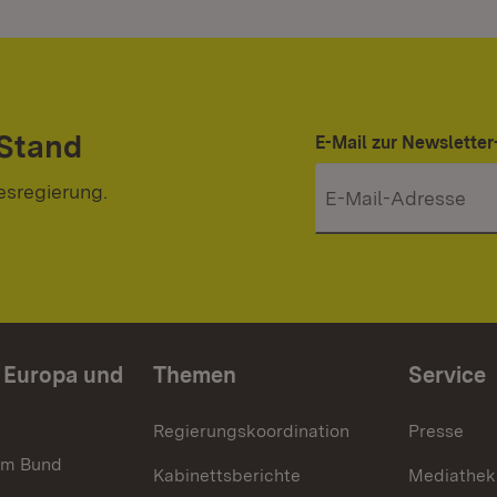
 Stand
E-Mail zur Newslett
esregierung.
n Europa und
Themen
Service
Regierungskoordination
Presse
im Bund
Kabinettsberichte
Mediathek