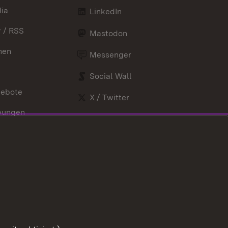
ia
LinkedIn
 / RSS
Mastodon
nen
Messenger
Social Wall
gebote
X / Twitter
bungen
Youtube
nd Verordnungen