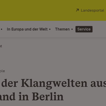
Extern:
Landesportal
In Europa und der Welt
Themen
Service
ht
ble
 der Klangwelten au
and in Berlin