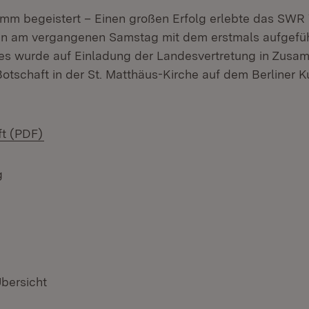
amm begeistert – Einen großen Erfolg erlebte das SW
rlin am vergangenen Samstag mit dem erstmals aufgef
ses wurde auf Einladung der Landesvertretung in Zusa
otschaft in der St. Matthäus-Kirche auf dem Berliner K
(Öffnet in neuem Fenster)
t (PDF)
g
Übersicht