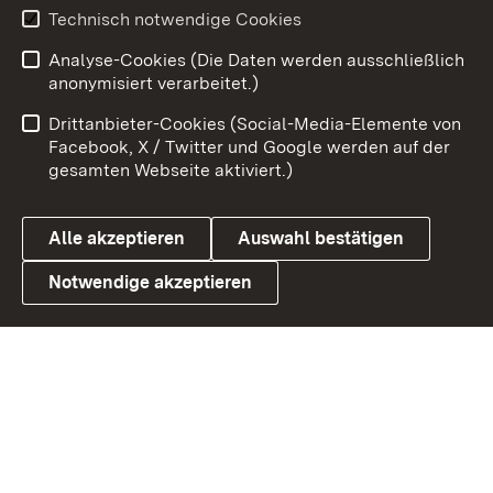
Youtube
Technisch notwendige Cookies
Analyse-Cookies (Die Daten werden ausschließlich
Zum 
anonymisiert verarbeitet.)
Impressum
Kontakt
Drittanbieter-Cookies (Social-Media-Elemente von
Benutzungshinweise
Barrierefreiheit
Facebook, X / Twitter und Google werden auf der
gesamten Webseite aktiviert.)
Datenschutz
Cookies
Alle akzeptieren
Auswahl bestätigen
Notwendige akzeptieren
Link zum Landesportal