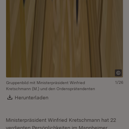
1/26
Gruppenbild mit Ministerpräsident Winfried
Bl
Kretschmann (M.) und den Ordensprätendenten
Download:
Herunterladen
(Öffnet in neuem Fenster)
Ministerpräsident Winfried Kretschmann hat 22
verdienten Persönlichkeiten im Mannheimer