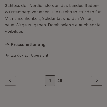
Schloss den Verdienstorden des Landes Baden-
Württemberg verliehen. Die Geehrten stünden für
Mitmenschlichkeit, Solidarität und den Willen,
neue Wege zu gehen. Damit seien sie auch echte
Vorbilder.
Pressemitteilung
Zurück zur Übersicht
Zur Seite
1
Zur letzten Seite
26
Zurück
Weiter