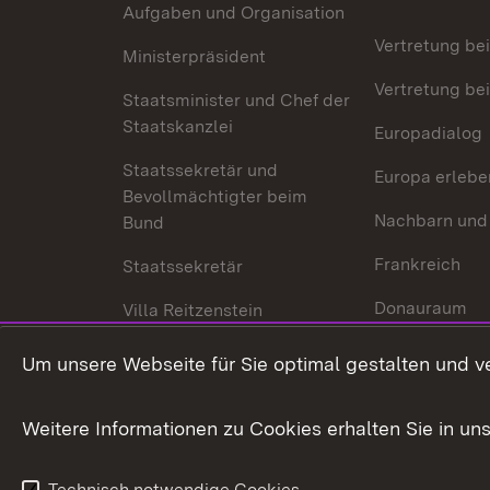
Aufgaben und Organisation
Vertretung be
Ministerpräsident
Vertretung bei
Staatsminister und Chef der
Staatskanzlei
Europadialog
Staatssekretär und
Europa erlebe
Bevollmächtigter beim
Nachbarn und
Bund
Frankreich
Staatssekretär
Donauraum
Villa Reitzenstein
Dynamischer 
Kontakt und Anfahrt
Um unsere Webseite für Sie optimal gestalten und v
Baden-Württe
Welt
Weitere Informationen zu Cookies erhalten Sie in un
Entwicklungs
Technisch notwendige Cookies