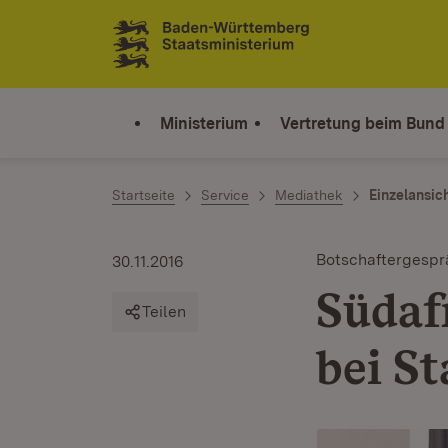
Zum Inhalt springen
Link zur Startseite
Ministerium
Vertretung beim Bund
Startseite
Service
Mediathek
Einzelansic
Botschaftergespr
30.11.2016
Südaf
Teilen
bei S