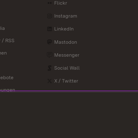
Flickr
Instagram
ia
LinkedIn
 / RSS
Mastodon
nen
Messenger
Social Wall
gebote
X / Twitter
bungen
Youtube
nd Verordnungen