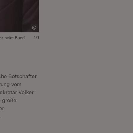
1/1
er beim Bund
he Botschafter
etung vom
kretär Volker
e große
er
.