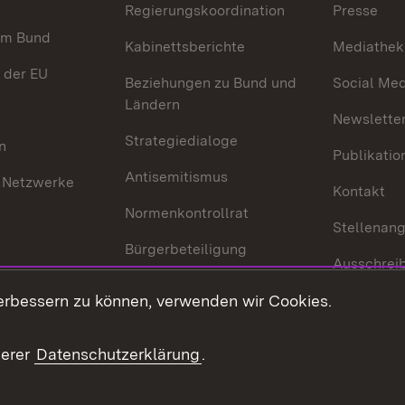
Regierungskoordination
Presse
im Bund
Kabinettsberichte
Mediathek
 der EU
Beziehungen zu Bund und
Social Med
Ländern
Newsletter
Strategiedialoge
n
Publikatio
Antisemitismus
 Netzwerke
Kontakt
Normenkontrollrat
Stellenan
Bürgerbeteiligung
Ausschrei
Medienpolitik
Europapool
erbessern zu können, verwenden wir Cookies.
Gesetze u
Innovationslabor
mberg in der
serer
Datenschutzerklärung
.
Protokoll und
Konsulatswesen
zusammenarbeit