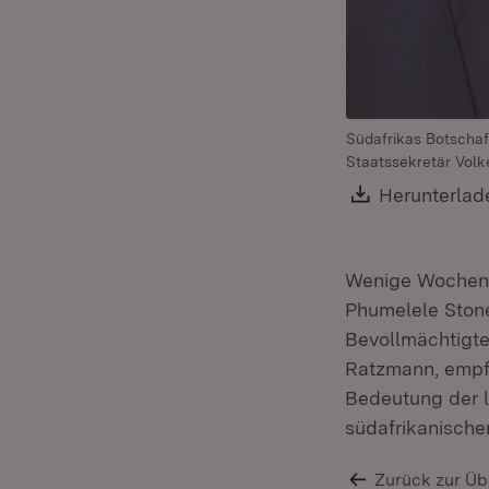
Südafrikas Botscha
Staatssekretär Vol
Download:
Herunterlad
Wenige Wochen n
Phumelele Ston
Bevollmächtigt
Ratzmann, empfa
Bedeutung der 
südafrikanische
Zurück zur Üb