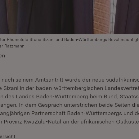
fter Phumelele Stone Sizani und Baden-Württembergs Bevollmächtigt
ker Ratzmann
en
(Öffnet in neuem Fenster)
ach seinem Amtsantritt wurde der neue südafrikanisc
e Sizani in der baden-württembergischen Landesvertr
en des Landes Baden-Württemberg beim Bund, Staatsse
ngen. In dem Gespräch unterstrichen beide Seiten di
langjährigen Partnerschaft Baden-Württembergs und d
n Provinz KwaZulu-Natal an der afrikanischen Ostküste
ersicht