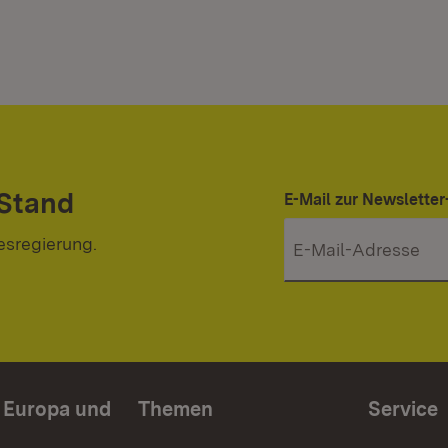
 Stand
E-Mail zur Newslett
esregierung.
n Europa und
Themen
Service