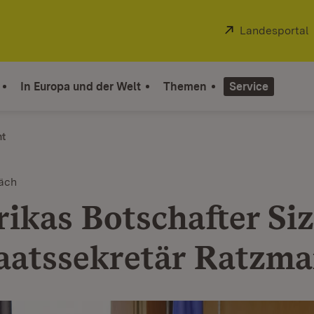
Extern:
Landesportal
In Europa und der Welt
Themen
Service
ht
äch
rikas Botschafter Si
taatssekretär Ratzm