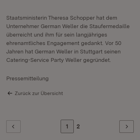
Staatsministerin Theresa Schopper hat dem
Unternehmer German Weller die Staufermedaille
überreicht und ihm für sein langjähriges
ehrenamtliches Engagement gedankt. Vor 50
Jahren hat German Weller in Stuttgart seinen
Catering-Service Party Weller gegründet.
Pressemitteilung
Zurück zur Übersicht
Zur Seite
1
Zur letzten Seite
2
Zurück
Weiter