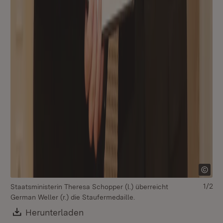
Ge
1/2
Staatsministerin Theresa Schopper (l.) überreicht
German Weller (r.) die Staufermedaille.
Download:
Herunterladen
(Öffnet in neuem Fenster)