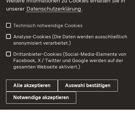
Weitere Informationen zu Cookies erhalten Sie in
unserer
Datenschutzerklärung
.
X / Twitter
Youtube
Technisch notwendige Cookies
Analyse-Cookies (Die Daten werden ausschließlich
Zum 
anonymisiert verarbeitet.)
Impressum
Kontakt
Drittanbieter-Cookies (Social-Media-Elemente von
Benutzungshinweise
Barrierefreiheit
Facebook, X / Twitter und Google werden auf der
gesamten Webseite aktiviert.)
Datenschutz
Cookies
Alle akzeptieren
Auswahl bestätigen
Notwendige akzeptieren
Link zum Landesportal