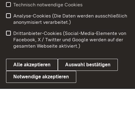
Youtube
Technisch notwendige Cookies
Analyse-Cookies (Die Daten werden ausschließlich
Zum 
anonymisiert verarbeitet.)
Impressum
Kontakt
Drittanbieter-Cookies (Social-Media-Elemente von
Benutzungshinweise
Barrierefreiheit
Facebook, X / Twitter und Google werden auf der
gesamten Webseite aktiviert.)
Datenschutz
Cookies
Alle akzeptieren
Auswahl bestätigen
Notwendige akzeptieren
Link zum Landesportal