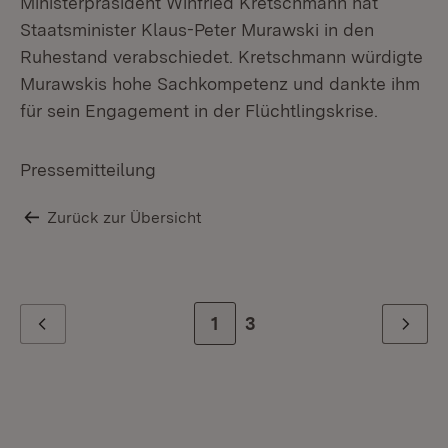
Ministerpräsident Winfried Kretschmann hat
Staatsminister Klaus-Peter Murawski in den
Ruhestand verabschiedet. Kretschmann würdigte
Murawskis hohe Sachkompetenz und dankte ihm
für sein Engagement in der Flüchtlingskrise.
Pressemitteilung
Zurück zur Übersicht
Zur Seite
1
Zur letzten Seite
3
Zurück
Weiter