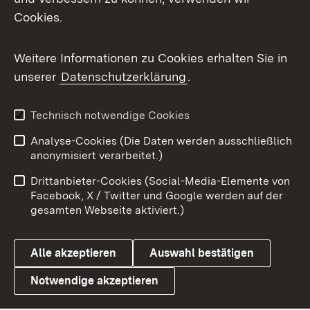
Cookies.
Messenger
Social Wall
Weitere Informationen zu Cookies erhalten Sie in
unserer
Datenschutzerklärung
.
X / Twitter
Youtube
Technisch notwendige Cookies
Analyse-Cookies (Die Daten werden ausschließlich
Zum 
anonymisiert verarbeitet.)
Impressum
Kontakt
Drittanbieter-Cookies (Social-Media-Elemente von
Benutzungshinweise
Barrierefreiheit
Facebook, X / Twitter und Google werden auf der
gesamten Webseite aktiviert.)
Datenschutz
Cookies
Alle akzeptieren
Auswahl bestätigen
Notwendige akzeptieren
Link zum Landesportal