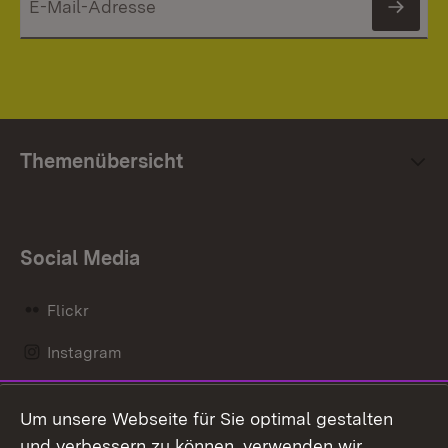
News
Themenübersicht
Social Media
Flickr
Instagram
LinkedIn
Um unsere Webseite für Sie optimal gestalten
Mastodon
und verbessern zu können, verwenden wir