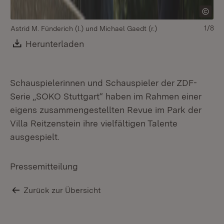
1/8
Astrid M. Fünderich (l.) und Michael Gaedt (r.)
Ev
Download:
Herunterladen
(Öffnet in neuem Fenster)
Schauspielerinnen und Schauspieler der ZDF-
Serie „SOKO Stuttgart“ haben im Rahmen einer
eigens zusammengestellten Revue im Park der
Villa Reitzenstein ihre vielfältigen Talente
ausgespielt.
Pressemitteilung
Zurück zur Übersicht