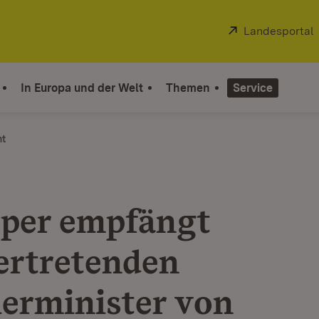
Extern:
Landesportal
In Europa und der Welt
Themen
Service
ht
per empfängt
vertretenden
erminister von