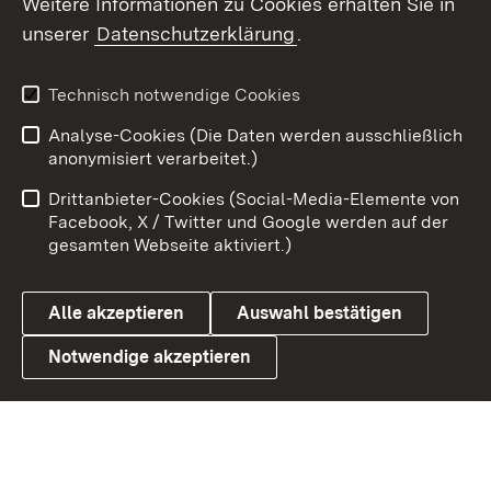
Weitere Informationen zu Cookies erhalten Sie in
unserer
Datenschutzerklärung
.
X / Twitter
Youtube
Technisch notwendige Cookies
Analyse-Cookies (Die Daten werden ausschließlich
Zum 
anonymisiert verarbeitet.)
Impressum
Kontakt
Drittanbieter-Cookies (Social-Media-Elemente von
Benutzungshinweise
Barrierefreiheit
Facebook, X / Twitter und Google werden auf der
gesamten Webseite aktiviert.)
Datenschutz
Cookies
Alle akzeptieren
Auswahl bestätigen
Notwendige akzeptieren
Link zum Landesportal