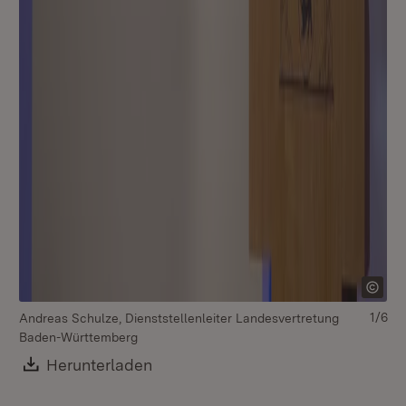
1/6
Andreas Schulze, Dienststellenleiter Landesvertretung
Baden-Württemberg
Download:
Herunterladen
(Öffnet in neuem Fenster)