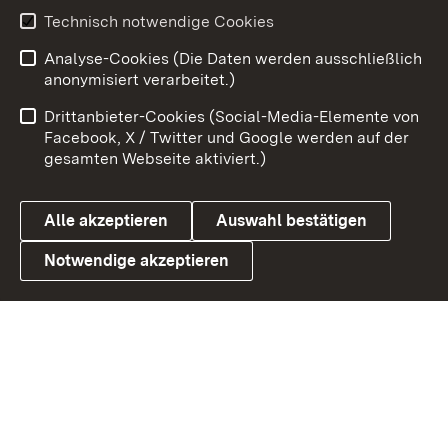
Youtube
Technisch notwendige Cookies
Analyse-Cookies (Die Daten werden ausschließlich
Zum 
anonymisiert verarbeitet.)
Impressum
Kontakt
Drittanbieter-Cookies (Social-Media-Elemente von
Benutzungshinweise
Barrierefreiheit
Facebook, X / Twitter und Google werden auf der
gesamten Webseite aktiviert.)
Datenschutz
Cookies
Alle akzeptieren
Auswahl bestätigen
Notwendige akzeptieren
Link zum Landesportal