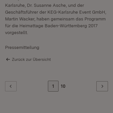
Karlsruhe, Dr. Susanne Asche, und der
Geschäftsführer der KEG-Karlsruhe Event GmbH,
Martin Wacker, haben gemeinsam das Programm
für die Heimattage Baden-Württemberg 2017
vorgestellt.
Pressemitteilung
Zurück zur Übersicht
Zur Seite
1
Zur letzten Seite
10
Zurück
Weiter