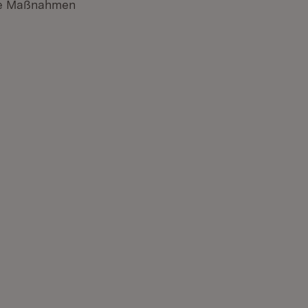
ete Maßnahmen
uem Fenster)