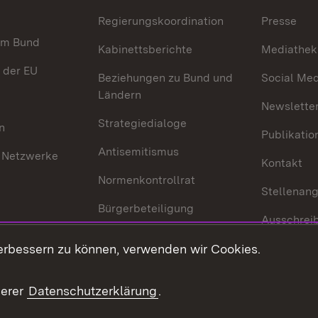
Regierungskoordination
Presse
im Bund
Kabinettsberichte
Mediathek
 der EU
Beziehungen zu Bund und
Social Med
Ländern
Newsletter
Strategiedialoge
n
Publikatio
Antisemitismus
 Netzwerke
Kontakt
Normenkontrollrat
Stellenan
Bürgerbeteiligung
Ausschrei
Medienpolitik
Europapool
erbessern zu können, verwenden wir Cookies.
Gesetze u
Innovationslabor
mberg in der
serer
Datenschutzerklärung
.
Protokoll und
Konsulatswesen
zusammenarbeit