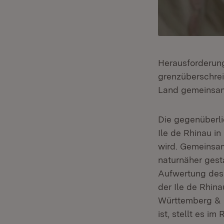
Herausforderung
grenzüberschre
Land gemeinsam 
Die gegenüberl
Ile de Rhinau i
wird. Gemeinsam
naturnäher gest
Aufwertung des 
der Ile de Rhin
Württemberg & F
ist, stellt es 