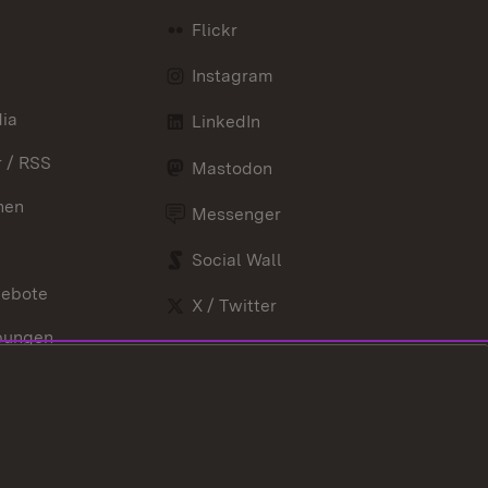
Flickr
Instagram
ia
LinkedIn
 / RSS
Mastodon
nen
Messenger
Social Wall
gebote
X / Twitter
bungen
Youtube
nd Verordnungen