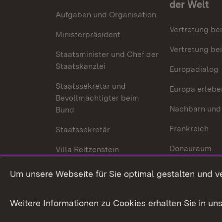
der Welt
Aufgaben und Organisation
Vertretung be
Ministerpräsident
Vertretung bei
Staatsminister und Chef der
Staatskanzlei
Europadialog
Staatssekretär und
Europa erlebe
Bevollmächtigter beim
Nachbarn und
Bund
Frankreich
Staatssekretär
Donauraum
Villa Reitzenstein
Dynamischer 
Kontakt und Anfahrt
Um unsere Webseite für Sie optimal gestalten und v
Baden-Württe
Welt
Weitere Informationen zu Cookies erhalten Sie in un
Entwicklungs