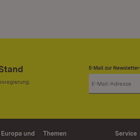
 Stand
E-Mail zur Newslett
esregierung.
n Europa und
Themen
Service