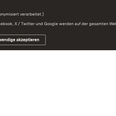
Orden und Ehrenzeichen
nymisiert verarbeitet.)
ebook, X / Twitter und Google werden auf der gesamten Webs
Impressum
Kontakt
Benutzungshinwe
wendige akzeptieren