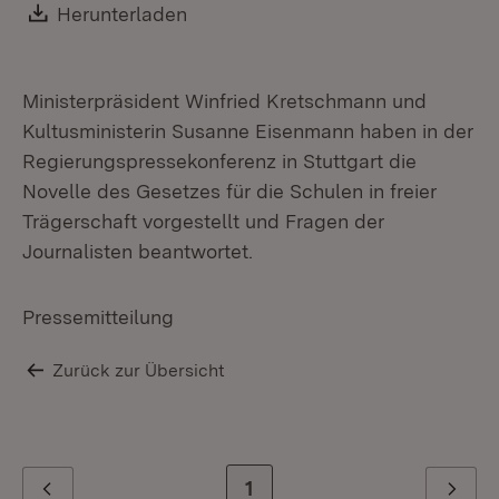
Download:
Herunterladen
(Öffnet in neuem Fenster)
Ministerpräsident Winfried Kretschmann und
Kultusministerin Susanne Eisenmann haben in der
Regierungspressekonferenz in Stuttgart die
Novelle des Gesetzes für die Schulen in freier
Trägerschaft vorgestellt und Fragen der
Journalisten beantwortet.
Pressemitteilung
Zurück zur Übersicht
Zur letzten Seite
1
Zurück
Weiter