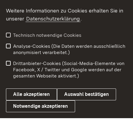
Social Wall
Weitere Informationen zu Cookies erhalten Sie in
unserer
Datenschutzerklärung
.
X / Twitter
Youtube
Technisch notwendige Cookies
Analyse-Cookies (Die Daten werden ausschließlich
Zum 
anonymisiert verarbeitet.)
Impressum
Kontakt
Drittanbieter-Cookies (Social-Media-Elemente von
Benutzungshinweise
Barrierefreiheit
Facebook, X / Twitter und Google werden auf der
gesamten Webseite aktiviert.)
Datenschutz
Cookies
Alle akzeptieren
Auswahl bestätigen
Notwendige akzeptieren
Link zum Landesportal