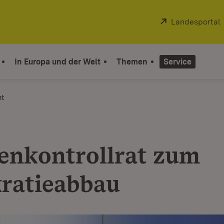
Extern:
Landesportal
In Europa und der Welt
Themen
Service
ht
nkontrollrat zum
ratieabbau