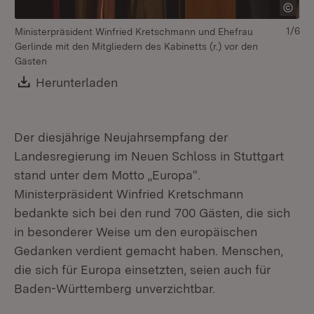
1/6
Ministerpräsident Winfried Kretschmann und Ehefrau
Gerlinde mit den Mitgliedern des Kabinetts (r.) vor den
Gästen
Download:
Herunterladen
(Öffnet in neuem Fenster)
Der diesjährige Neujahrsempfang der
Min
Landesregierung im Neuen Schloss in Stuttgart
se
stand unter dem Motto „Europa“.
Ministerpräsident Winfried Kretschmann
bedankte sich bei den rund 700 Gästen, die sich
in besonderer Weise um den europäischen
Gedanken verdient gemacht haben. Menschen,
die sich für Europa einsetzten, seien auch für
Baden-Württemberg unverzichtbar.