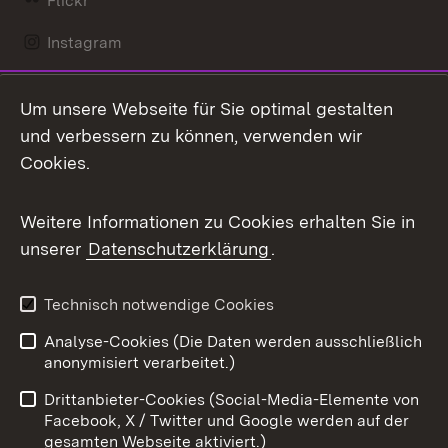
Flickr
Instagram
LinkedIn
Um unsere Webseite für Sie optimal gestalten
Mastodon
und verbessern zu können, verwenden wir
Cookies.
Messenger
Social Wall
Weitere Informationen zu Cookies erhalten Sie in
unserer
Datenschutzerklärung
.
X / Twitter
Youtube
Technisch notwendige Cookies
Analyse-Cookies (Die Daten werden ausschließlich
Zum 
anonymisiert verarbeitet.)
Impressum
Kontakt
Drittanbieter-Cookies (Social-Media-Elemente von
Benutzungshinweise
Barrierefreiheit
Facebook, X / Twitter und Google werden auf der
gesamten Webseite aktiviert.)
Datenschutz
Cookies