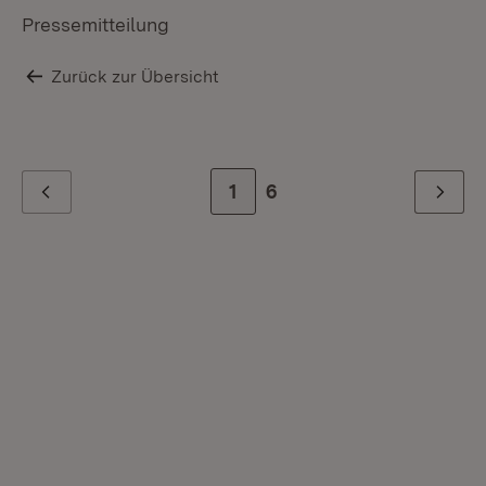
Pressemitteilung
Zurück zur Übersicht
Zur Seite
1
Zur letzten Seite
6
Zurück
Weiter