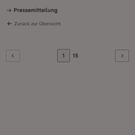
Pressemitteilung
Zurück zur Übersicht
Zur Seite
1
Zur letzten Seite
15
Zurück
Weiter