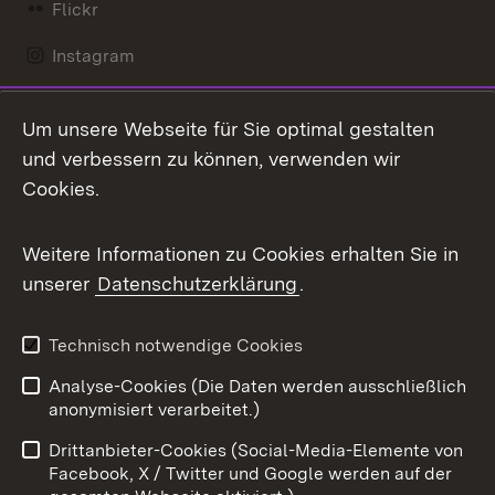
Flickr
Instagram
LinkedIn
Um unsere Webseite für Sie optimal gestalten
Mastodon
und verbessern zu können, verwenden wir
Cookies.
Messenger
Social Wall
Weitere Informationen zu Cookies erhalten Sie in
unserer
Datenschutzerklärung
.
X / Twitter
Youtube
Technisch notwendige Cookies
Analyse-Cookies (Die Daten werden ausschließlich
Zum 
anonymisiert verarbeitet.)
Impressum
Kontakt
Drittanbieter-Cookies (Social-Media-Elemente von
Benutzungshinweise
Barrierefreiheit
Facebook, X / Twitter und Google werden auf der