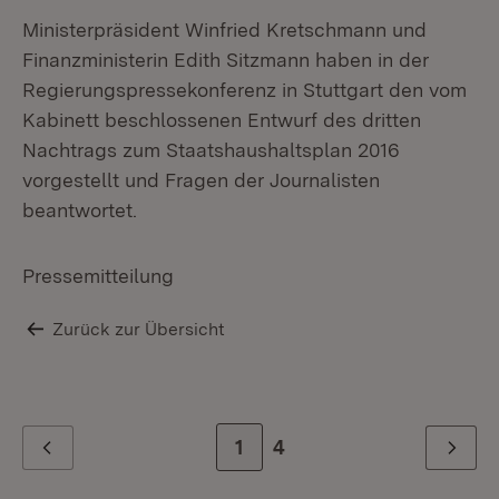
Ministerpräsident Winfried Kretschmann und
Finanzministerin Edith Sitzmann haben in der
Regierungspressekonferenz in Stuttgart den vom
Kabinett beschlossenen Entwurf des dritten
Nachtrags zum Staatshaushaltsplan 2016
vorgestellt und Fragen der Journalisten
beantwortet.
Pressemitteilung
Zurück zur Übersicht
Zur Seite
1
Zur letzten Seite
4
Zurück
Weiter