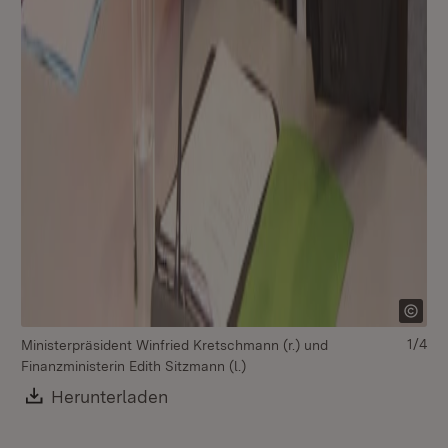
1/4
Ministerpräsident Winfried Kretschmann (r.) und
Mi
Finanzministerin Edith Sitzmann (l.)
Fin
Download:
Herunterladen
(Öffnet in neuem Fenster)