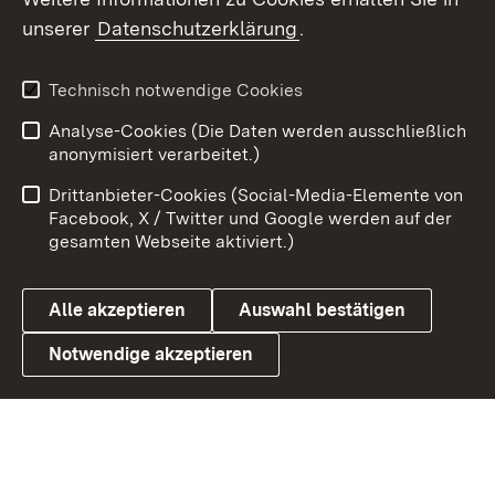
unserer
Datenschutzerklärung
.
X / Twitter
Youtube
Technisch notwendige Cookies
Analyse-Cookies (Die Daten werden ausschließlich
Zum 
anonymisiert verarbeitet.)
Impressum
Kontakt
Drittanbieter-Cookies (Social-Media-Elemente von
Benutzungshinweise
Barrierefreiheit
Facebook, X / Twitter und Google werden auf der
gesamten Webseite aktiviert.)
Datenschutz
Cookies
Alle akzeptieren
Auswahl bestätigen
Notwendige akzeptieren
Link zum Landesportal