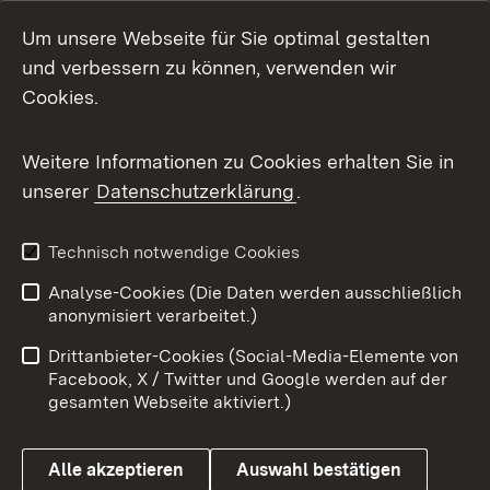
LinkedIn
Um unsere Webseite für Sie optimal gestalten
Mastodon
und verbessern zu können, verwenden wir
Cookies.
Messenger
Social Wall
Weitere Informationen zu Cookies erhalten Sie in
unserer
Datenschutzerklärung
.
X / Twitter
Youtube
Technisch notwendige Cookies
Analyse-Cookies (Die Daten werden ausschließlich
Zum 
anonymisiert verarbeitet.)
Impressum
Kontakt
Drittanbieter-Cookies (Social-Media-Elemente von
Benutzungshinweise
Barrierefreiheit
Facebook, X / Twitter und Google werden auf der
gesamten Webseite aktiviert.)
Datenschutz
Cookies
Alle akzeptieren
Auswahl bestätigen