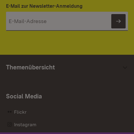
E-Mail zur Newsletter-Anmeldung
News
Themenübersicht
Social Media
Flickr
Instagram