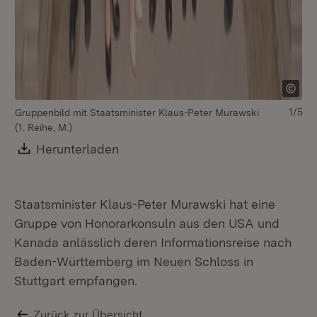
1/5
Gruppenbild mit Staatsminister Klaus-Peter Murawski
St
(1. Reihe, M.)
Gä
Download:
Herunterladen
(Öffnet in neuem Fenster)
Staatsminister Klaus-Peter Murawski hat eine
Gruppe von Honorarkonsuln aus den USA und
Kanada anlässlich deren Informationsreise nach
Baden-Württemberg im Neuen Schloss in
Stuttgart empfangen.
Zurück zur Übersicht