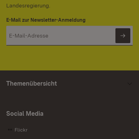
Landesregierung.
E-Mail zur Newsletter-Anmeldung
News
Themenübersicht
Social Media
Flickr