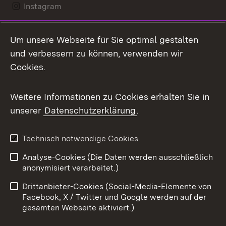
Instagram
LinkedIn
Um unsere Webseite für Sie optimal gestalten
Mastodon
und verbessern zu können, verwenden wir
Cookies.
Messenger
Social Wall
Weitere Informationen zu Cookies erhalten Sie in
unserer
Datenschutzerklärung
.
X / Twitter
Youtube
Technisch notwendige Cookies
Analyse-Cookies (Die Daten werden ausschließlich
Zum 
anonymisiert verarbeitet.)
Impressum
Kontakt
Drittanbieter-Cookies (Social-Media-Elemente von
Benutzungshinweise
Barrierefreiheit
Facebook, X / Twitter und Google werden auf der
gesamten Webseite aktiviert.)
Datenschutz
Cookies