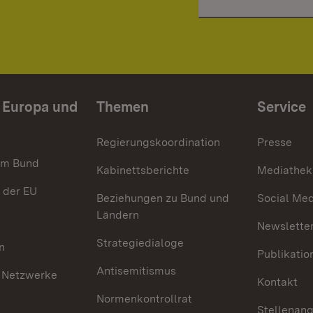
n Europa und
Themen
Service
Regierungskoordination
Presse
im Bund
Kabinettsberichte
Mediathek
 der EU
Beziehungen zu Bund und
Social Med
Ländern
Newsletter
Strategiedialoge
n
Publikatio
Antisemitismus
 Netzwerke
Kontakt
Normenkontrollrat
Stellenan