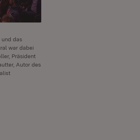
e und das
tral war dabei
ler, Präsident
autter, Autor des
list