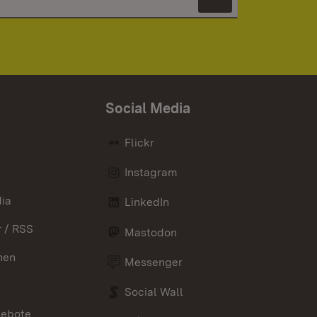
Newsletter 
Social Media
Flickr
Instagram
ia
LinkedIn
 / RSS
Mastodon
nen
Messenger
Social Wall
gebote