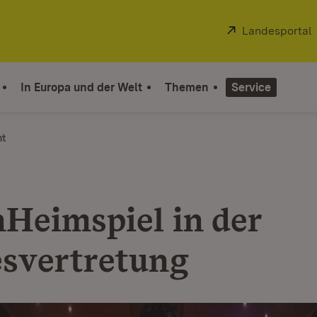
Extern:
Landesportal
In Europa und der Welt
Themen
Service
ht
Heimspiel in der
svertretung