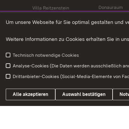
Donauraum
Villa Reitzenstein
Dynamischer 
Kontakt und Anfahrt
Um unsere Webseite für Sie optimal gestalten und v
Baden-Württe
Welt
Weitere Informationen zu Cookies erhalten Sie in un
Entwicklungs
Technisch notwendige Cookies
Analyse-Cookies (Die Daten werden ausschließlich ano
Drittanbieter-Cookies (Social-Media-Elemente von Fac
Link zum Landesportal
Alle akzeptieren
Auswahl bestätigen
Not