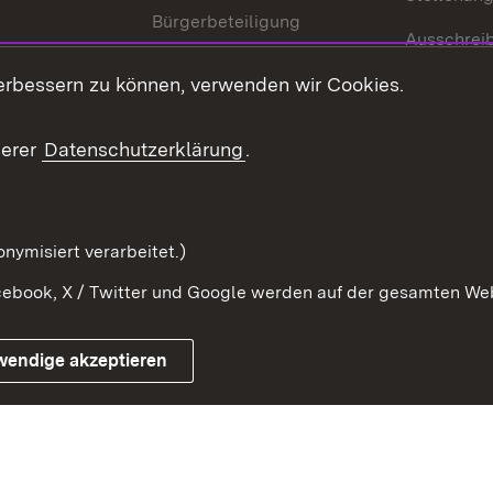
Bürgerbeteiligung
Ausschrei
Medienpolitik
Europapool
erbessern zu können, verwenden wir Cookies.
Gesetze u
Innovationslabor
mberg in der
serer
Datenschutzerklärung
.
Protokoll und
Konsulatswesen
zusammenarbeit
Orden und Ehrenzeichen
nymisiert verarbeitet.)
ebook, X / Twitter und Google werden auf der gesamten Webs
Impressum
Kontakt
Benutzungshinwe
wendige akzeptieren