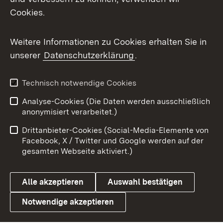
Cookies.
Messenger
Social Wall
Weitere Informationen zu Cookies erhalten Sie in
unserer
Datenschutzerklärung
.
X / Twitter
Youtube
Technisch notwendige Cookies
Analyse-Cookies (Die Daten werden ausschließlich
Zum 
anonymisiert verarbeitet.)
Impressum
Kontakt
Drittanbieter-Cookies (Social-Media-Elemente von
Benutzungshinweise
Barrierefreiheit
Facebook, X / Twitter und Google werden auf der
gesamten Webseite aktiviert.)
Datenschutz
Cookies
Alle akzeptieren
Auswahl bestätigen
Notwendige akzeptieren
Link zum Landesportal