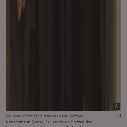
1/1
Gruppenbild mit Ministerpräsident Winfried
Kretschmann (vorne, 2.v.l.) und den Spitzen der