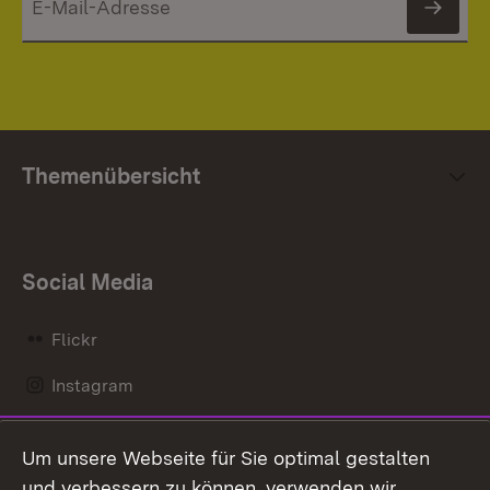
News
Themenübersicht
Social Media
Flickr
Instagram
LinkedIn
Um unsere Webseite für Sie optimal gestalten
Mastodon
und verbessern zu können, verwenden wir