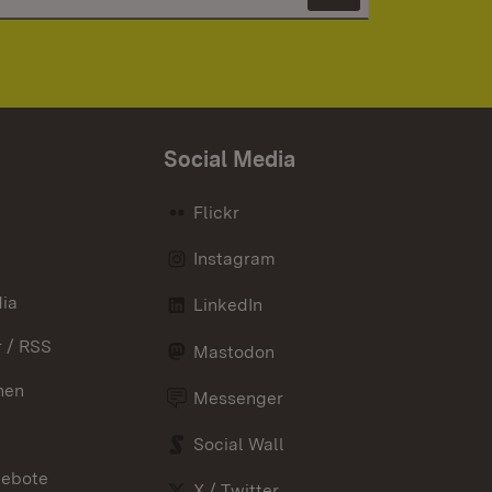
Newsletter 
Social Media
Flickr
Instagram
ia
LinkedIn
 / RSS
Mastodon
nen
Messenger
Social Wall
gebote
X / Twitter