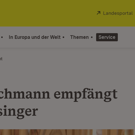
Extern:
Landesportal
In Europa und der Welt
Themen
Service
ht
chmann empfängt
singer