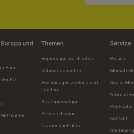
n Europa und
Themen
Service
Regierungskoordination
Presse
im Bund
Kabinettsberichte
Mediathek
 der EU
Beziehungen zu Bund und
Social Med
Ländern
Newsletter
Strategiedialoge
n
Publikatio
Antisemitismus
 Netzwerke
Kontakt
Normenkontrollrat
Stellenan