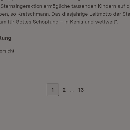
Sternsingeraktion ermögliche tausenden Kindern auf 
ben, so Kretschmann. Das diesjährige Leitmotto der Ste
am für Gottes Schöpfung – in Kenia und weltweit“.
ilung
ersicht
…
Zur Seite
1
Zur Seite
2
Zur letzten Seite
13