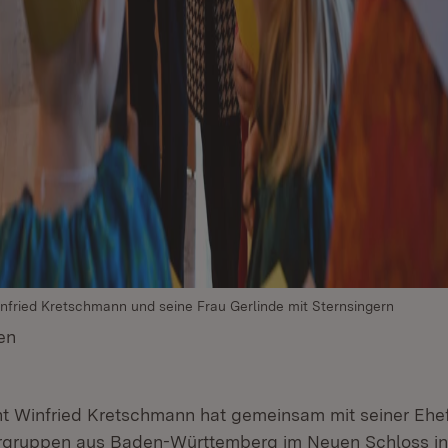
infried Kretschmann und seine Frau Gerlinde mit Sternsingern
en
(Öffnet in neuem Fenster)
nt Winfried Kretschmann hat gemeinsam mit seiner Ehe
rgruppen aus Baden-Württemberg im Neuen Schloss in 