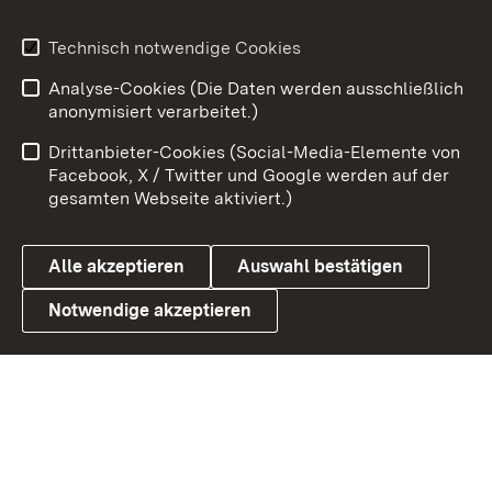
Youtube
Technisch notwendige Cookies
Analyse-Cookies (Die Daten werden ausschließlich
Zum 
anonymisiert verarbeitet.)
Impressum
Kontakt
Drittanbieter-Cookies (Social-Media-Elemente von
Benutzungshinweise
Barrierefreiheit
Facebook, X / Twitter und Google werden auf der
gesamten Webseite aktiviert.)
Datenschutz
Cookies
Alle akzeptieren
Auswahl bestätigen
Notwendige akzeptieren
Link zum Landesportal