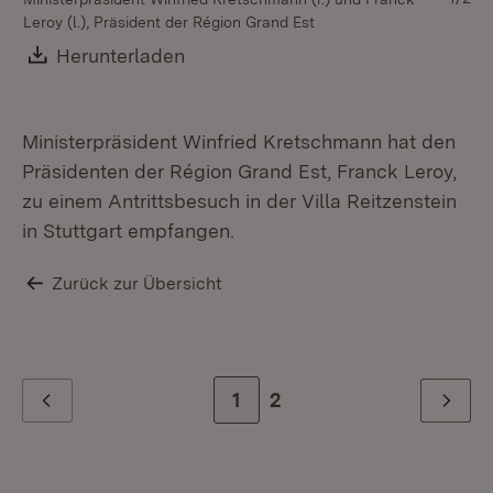
Leroy (l.), Präsident der Région Grand Est
Gr
Es
Download:
Herunterladen
(Öffnet in neuem Fenster)
St
Ministerpräsident Winfried Kretschmann hat den
Präsidenten der Région Grand Est, Franck Leroy,
zu einem Antrittsbesuch in der Villa Reitzenstein
in Stuttgart empfangen.
Zurück zur Übersicht
Zur Seite
1
Zur letzten Seite
2
Zurück
Weiter