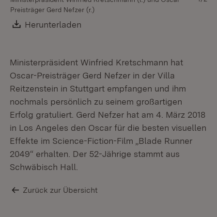
Preisträger Gerd Nefzer (r.)
MF
Wü
Download:
Herunterladen
(Öffnet in neuem Fenster)
Os
St
Ministerpräsident Winfried Kretschmann hat
Oscar-Preisträger Gerd Nefzer in der Villa
Reitzenstein in Stuttgart empfangen und ihm
nochmals persönlich zu seinem großartigen
Erfolg gratuliert. Gerd Nefzer hat am 4. März 2018
in Los Angeles den Oscar für die besten visuellen
Effekte im Science-Fiction-Film „Blade Runner
2049“ erhalten. Der 52-Jährige stammt aus
Schwäbisch Hall.
Zurück zur Übersicht