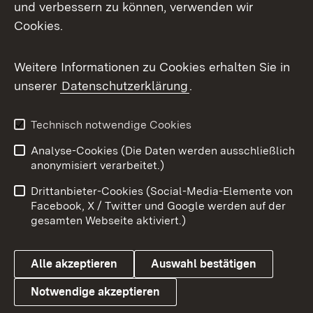
Mastodon
und verbessern zu können, verwenden wir
Cookies.
Messenger
Social Wall
Weitere Informationen zu Cookies erhalten Sie in
unserer
Datenschutzerklärung
.
X / Twitter
Youtube
Technisch notwendige Cookies
Analyse-Cookies (Die Daten werden ausschließlich
Zum 
anonymisiert verarbeitet.)
Impressum
Kontakt
Drittanbieter-Cookies (Social-Media-Elemente von
Benutzungshinweise
Barrierefreiheit
Facebook, X / Twitter und Google werden auf der
gesamten Webseite aktiviert.)
Datenschutz
Cookies
Alle akzeptieren
Auswahl bestätigen
Notwendige akzeptieren
Link zum Landesportal