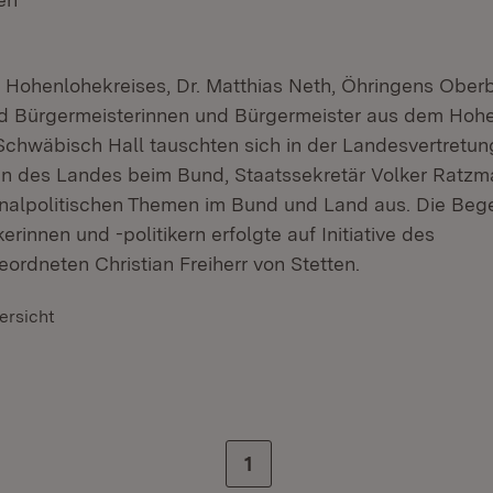
 Hohenlohekreises, Dr. Matthias Neth, Öhringens Ober
nd Bürgermeisterinnen und Bürgermeister aus dem Hoh
chwäbisch Hall tauschten sich in der Landesvertretu
n des Landes beim Bund, Staatssekretär Volker Ratzm
nalpolitischen Themen im Bund und Land aus. Die Beg
rinnen und -politikern erfolgte auf Initiative des
rdneten Christian Freiherr von Stetten.
ersicht
Zur letzten Seite
1