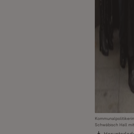
Kommunalpolitikeri
Schwäbisch Hall mit
Download:
Herunterlad