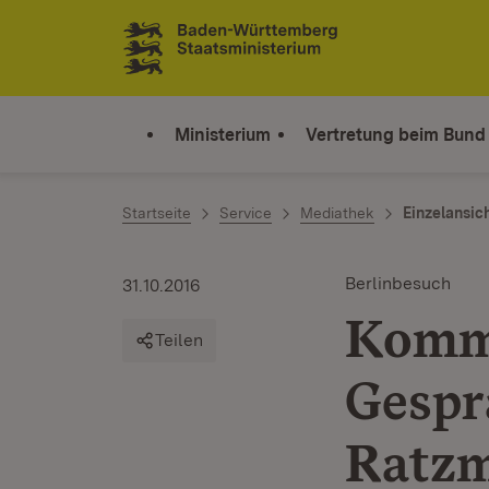
Zum Inhalt springen
Link zur Startseite
Ministerium
Vertretung beim Bund
Startseite
Service
Mediathek
Einzelansic
Berlinbesuch
31.10.2016
Kommu
Teilen
Gespr
Ratz