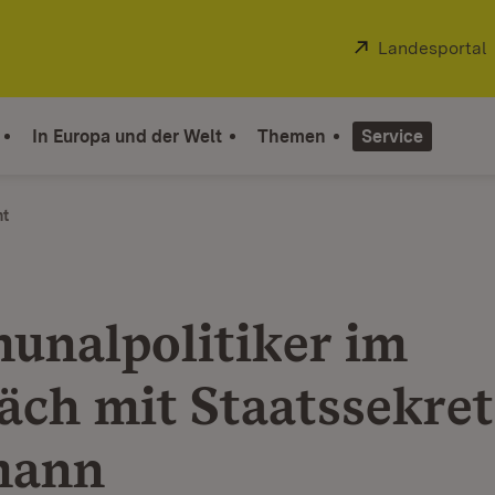
Extern:
Landesportal
In Europa und der Welt
Themen
Service
ht
nalpolitiker im
äch mit Staatssekret
mann