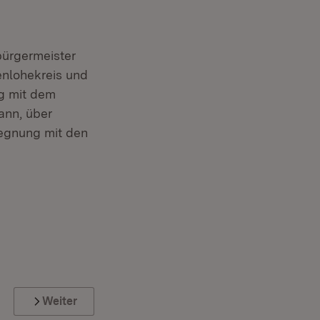
bürgermeister
enlohekreis und
ng mit dem
ann, über
egnung mit den
Weiter