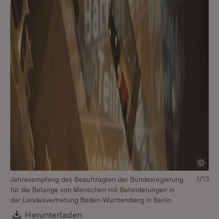
1/13
Jahresempfang des Beauftragten der Bundesregierung
für die Belange von Menschen mit Behinderungen in
der Landesvertretung Baden-Württemberg in Berlin
Download:
Herunterladen
(Öffnet in neuem Fenster)