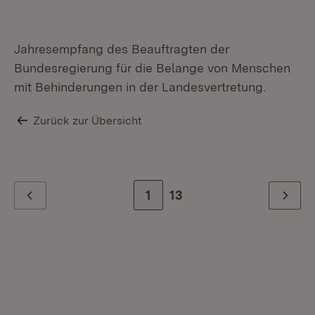
Jahresempfang des Beauftragten der
Bundesregierung für die Belange von Menschen
mit Behinderungen in der Landesvertretung.
Zurück zur Übersicht
Zur Seite
1
Zur letzten Seite
13
Zurück
Weiter
St