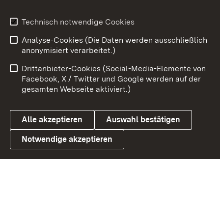
Youtube
Technisch notwendige Cookies
Analyse-Cookies (Die Daten werden ausschließlich
Zum 
anonymisiert verarbeitet.)
Impressum
Kontakt
Drittanbieter-Cookies (Social-Media-Elemente von
Benutzungshinweise
Barrierefreiheit
Facebook, X / Twitter und Google werden auf der
gesamten Webseite aktiviert.)
Datenschutz
Cookies
Alle akzeptieren
Auswahl bestätigen
Notwendige akzeptieren
Link zum Landesportal