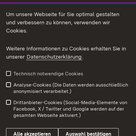
LinkedIn
Um unsere Webseite für Sie optimal gestalten
Mastodon
und verbessern zu können, verwenden wir
Cookies.
Messenger
Social Wall
Weitere Informationen zu Cookies erhalten Sie in
unserer
Datenschutzerklärung
.
X / Twitter
Youtube
Technisch notwendige Cookies
Analyse-Cookies (Die Daten werden ausschließlich
Zum 
anonymisiert verarbeitet.)
Impressum
Kontakt
Drittanbieter-Cookies (Social-Media-Elemente von
Benutzungshinweise
Barrierefreiheit
Facebook, X / Twitter und Google werden auf der
gesamten Webseite aktiviert.)
Datenschutz
Cookies
Alle akzeptieren
Auswahl bestätigen