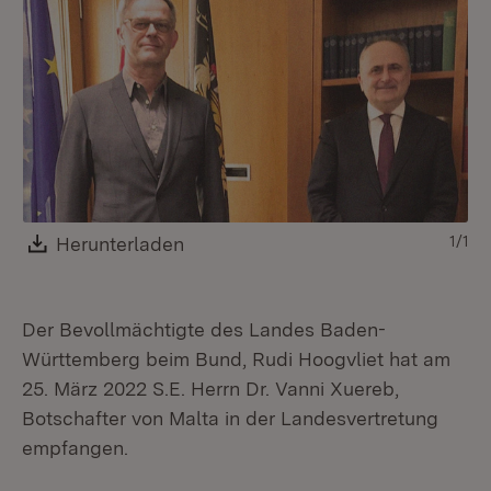
1/1
Download:
Herunterladen
(Öffnet in neuem Fenster)
Der Bevollmächtigte des Landes Baden-
Württemberg beim Bund, Rudi Hoogvliet hat am
25. März 2022 S.E. Herrn Dr. Vanni Xuereb,
Botschafter von Malta in der Landesvertretung
empfangen.