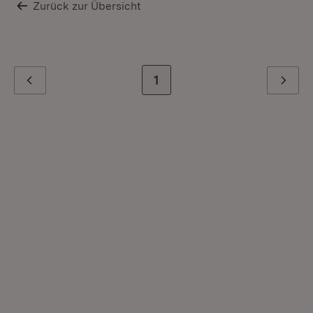
Zurück zur Übersicht
Zur letzten Seite
1
Zurück
Weiter