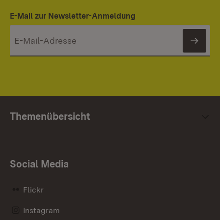
E-Mail zur Newsletter-Anmeldung
News
Themenübersicht
Social Media
Flickr
Instagram