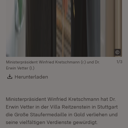
1/3
Ministerpräsident Winfried Kretschmann (r.) und Dr.
Erwin Vetter (l.)
Download:
Herunterladen
(Öffnet in neuem Fenster)
Ministerpräsident Winfried Kretschmann hat Dr.
Erwin Vetter in der Villa Reitzenstein in Stuttgart
die Große Staufermedaille in Gold verliehen und
seine vielfältigen Verdienste gewürdigt.