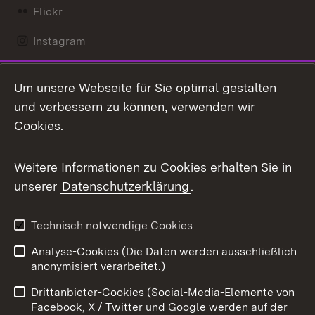
Flickr
Instagram
LinkedIn
Um unsere Webseite für Sie optimal gestalten
Mastodon
und verbessern zu können, verwenden wir
Cookies.
Messenger
Social Wall
Weitere Informationen zu Cookies erhalten Sie in
unserer
Datenschutzerklärung
.
X / Twitter
Youtube
Technisch notwendige Cookies
Analyse-Cookies (Die Daten werden ausschließlich
Zum 
anonymisiert verarbeitet.)
Impressum
Kontakt
Drittanbieter-Cookies (Social-Media-Elemente von
Benutzungshinweise
Barrierefreiheit
Facebook, X / Twitter und Google werden auf der