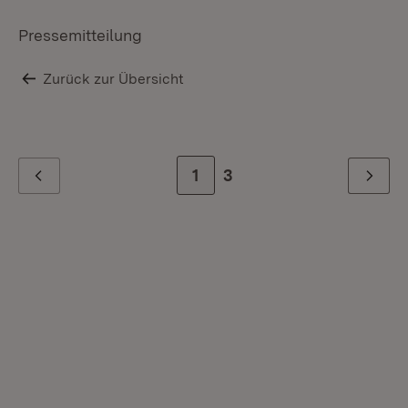
Pressemitteilung
Zurück zur Übersicht
Zur Seite
1
Zur letzten Seite
3
Zurück
Weiter