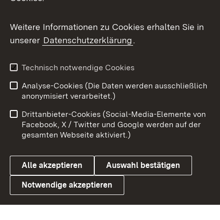
Messenger
Social Wall
Weitere Informationen zu Cookies erhalten Sie in
unserer
Datenschutzerklärung
.
X / Twitter
Youtube
Technisch notwendige Cookies
Analyse-Cookies (Die Daten werden ausschließlich
Zum 
anonymisiert verarbeitet.)
Impressum
Kontakt
Drittanbieter-Cookies (Social-Media-Elemente von
Benutzungshinweise
Barrierefreiheit
Facebook, X / Twitter und Google werden auf der
gesamten Webseite aktiviert.)
Datenschutz
Cookies
Alle akzeptieren
Auswahl bestätigen
Notwendige akzeptieren
Link zum Landesportal