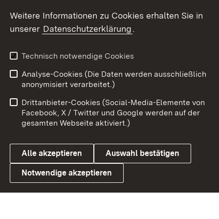
Social Wall
Weitere Informationen zu Cookies erhalten Sie in
unserer
Datenschutzerklärung
.
X / Twitter
Youtube
Technisch notwendige Cookies
Analyse-Cookies (Die Daten werden ausschließlich
Zum 
anonymisiert verarbeitet.)
Impressum
Kontakt
Drittanbieter-Cookies (Social-Media-Elemente von
Benutzungshinweise
Barrierefreiheit
Facebook, X / Twitter und Google werden auf der
gesamten Webseite aktiviert.)
Datenschutz
Cookies
Alle akzeptieren
Auswahl bestätigen
Notwendige akzeptieren
Link zum Landesportal