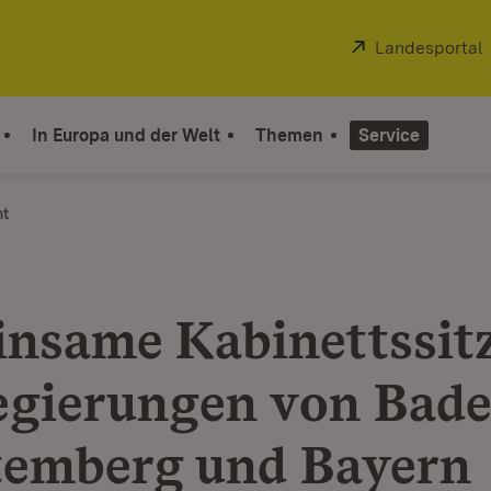
Extern:
Landesportal
In Europa und der Welt
Themen
Service
ht
nsame Kabinettssit
egierungen von Bade
emberg und Bayern