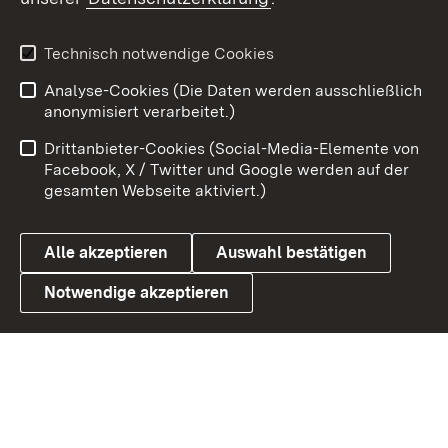
X / Twitter
Youtube
Technisch notwendige Cookies
Analyse-Cookies (Die Daten werden ausschließlich
Zum 
anonymisiert verarbeitet.)
Impressum
Kontakt
Drittanbieter-Cookies (Social-Media-Elemente von
Benutzungshinweise
Barrierefreiheit
Facebook, X / Twitter und Google werden auf der
gesamten Webseite aktiviert.)
Datenschutz
Cookies
Alle akzeptieren
Auswahl bestätigen
Notwendige akzeptieren
Link zum Landesportal