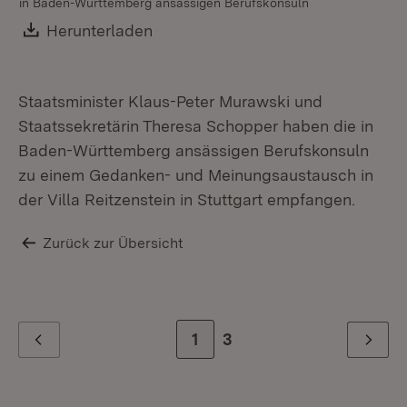
in Baden-Württemberg ansässigen Berufskonsuln
in
Download:
Herunterladen
(Öffnet in neuem Fenster)
Staatsminister Klaus-Peter Murawski und
Staatssekretärin Theresa Schopper haben die in
Baden-Württemberg ansässigen Berufskonsuln
zu einem Gedanken- und Meinungsaustausch in
der Villa Reitzenstein in Stuttgart empfangen.
Zurück zur Übersicht
Zur Seite
1
Zur letzten Seite
3
Zurück
Weiter