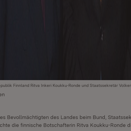
epublik Finnland Ritva Inkeri Koukku-Ronde und Staatssekretär Volk
en
(Öffnet in neuem Fenster)
es Bevollmächtigten des Landes beim Bund, Staatssek
hte die finnische Botschafterin Ritva Koukku-Ronde d