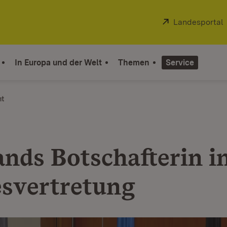
Extern:
Landesportal
In Europa und der Welt
Themen
Service
ht
ands Botschafterin i
svertretung