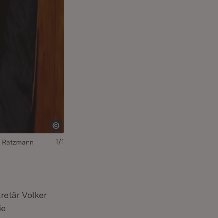
1/1
er Ratzmann
retär Volker
ie