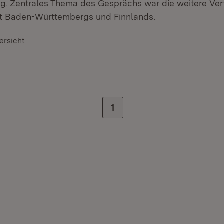
g. Zentrales Thema des Gesprächs war die weitere Ver
 Baden-Württembergs und Finnlands.
ersicht
Zur letzten Seite
1