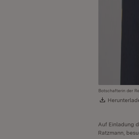
Botschafterin der R
Download:
Herunterlad
Auf Einladung d
Ratzmann, besuc