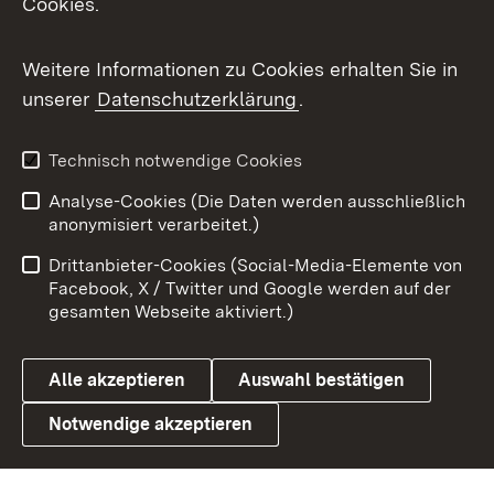
Cookies.
Messenger
Social Wall
Weitere Informationen zu Cookies erhalten Sie in
unserer
Datenschutzerklärung
.
X / Twitter
Youtube
Technisch notwendige Cookies
Analyse-Cookies (Die Daten werden ausschließlich
Zum 
anonymisiert verarbeitet.)
Impressum
Kontakt
Drittanbieter-Cookies (Social-Media-Elemente von
Benutzungshinweise
Barrierefreiheit
Facebook, X / Twitter und Google werden auf der
gesamten Webseite aktiviert.)
Datenschutz
Cookies
Alle akzeptieren
Auswahl bestätigen
Notwendige akzeptieren
Link zum Landesportal