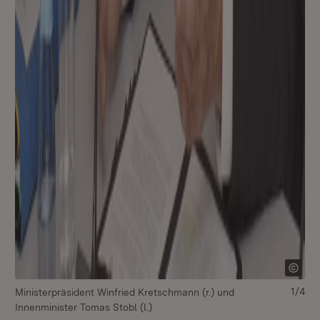
1/4
Ministerpräsident Winfried Kretschmann (r.) und
Mi
Innenminister Tomas Stobl (l.)
In