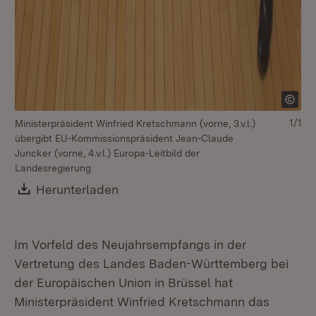
1/1
Ministerpräsident Winfried Kretschmann (vorne, 3.v.l.)
übergibt EU-Kommissionspräsident Jean-Claude
Juncker (vorne, 4.v.l.) Europa-Leitbild der
Landesregierung
Download:
Herunterladen
(Öffnet in neuem Fenster)
Im Vorfeld des Neujahrsempfangs in der
Vertretung des Landes Baden-Württemberg bei
der Europäischen Union in Brüssel hat
Ministerpräsident Winfried Kretschmann das