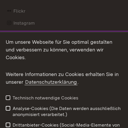
Flickr
Instagram
LinkedIn
Um unsere Webseite für Sie optimal gestalten
Mastodon
und verbessern zu können, verwenden wir
Cookies.
Messenger
Social Wall
Weitere Informationen zu Cookies erhalten Sie in
unserer
Datenschutzerklärung
.
X / Twitter
Youtube
Technisch notwendige Cookies
Analyse-Cookies (Die Daten werden ausschließlich
Zum 
anonymisiert verarbeitet.)
Impressum
Kontakt
Drittanbieter-Cookies (Social-Media-Elemente von