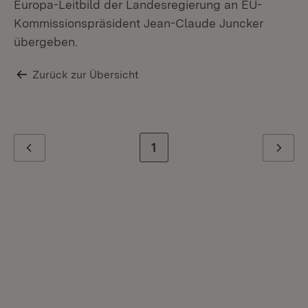
Europa-Leitbild der Landesregierung an EU-
Kommissionspräsident Jean-Claude Juncker
übergeben.
Zurück zur Übersicht
Zur letzten Seite
1
Zurück
Weiter